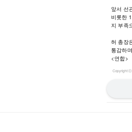
앞서 선관
비롯한 
지 부족
허 총장
통감하며
<연합>
Copyrigh