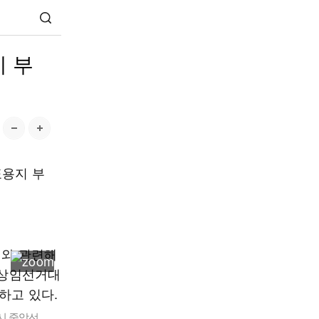
지 부
표용지 부
시 중앙선