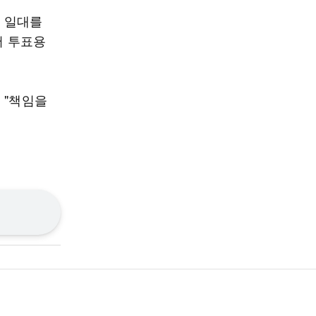
실 일대를
서 투표용
 "책임을