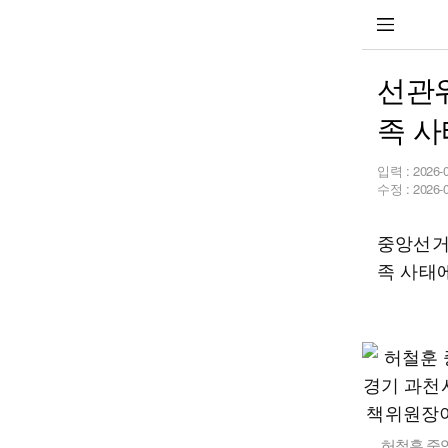
선관위
족 사
입력 :
2026-
수정 :
2026-
중앙선거
족 사태
허철훈 중