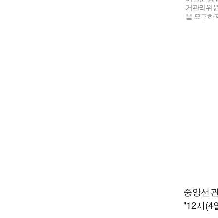
거관리위원
을 요구하자
중앙선관
"12시(