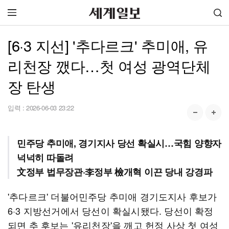
[6·3 지선] '추다르크' 추미애, 유
리천장 깼다…첫 여성 광역단체
장 탄생
입력 :
2026-06-03 23:22
민주당 추미애, 경기지사 당선 확실시…국힘 양향자
넉넉히 따돌려
文정부 법무장관·李정부 檢개혁 이끈 당내 강경파
'추다르크' 더불어민주당 추미애 경기도지사 후보가
6·3 지방선거에서 당선이 확실시됐다. 당선이 확정
되면 추 후보는 '유리천장'을 깨고 헌정 사상 첫 여성