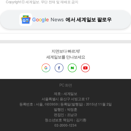
Copyright ⓒ 세계일보. 무단 전재 및 재배포 금지
G
o
o
g
l
e
News
에서 세계일보 팔로우
지면보다 빠르게!
세계일보를 만나보세요
PC 화면
제호 : 세계일보
서울특별시 용산구 서빙고로 17
등록번호 : 서울, 아03959 | 등록일(발행일) : 2015년 11월 2일
발행인 : 박정훈
편집인 : 조남규
청소년보호 책임자 : 김기환
02-2000-1234