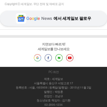
Copyright ⓒ 세계일보. 무단 전재 및 재배포 금지
G
o
o
g
l
e
News
에서 세계일보 팔로우
지면보다 빠르게!
세계일보를 만나보세요
PC 화면
제호 : 세계일보
서울특별시 용산구 서빙고로 17
등록번호 : 서울, 아03959 | 등록일(발행일) : 2015년 11월 2일
발행인 : 박정훈
편집인 : 조남규
청소년보호 책임자 : 김기환
02-2000-1234