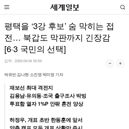
평택을 ‘3강 후보’ 숨 막히는 접
전… 북갑도 막판까지 긴장감
[6·3 국민의 선택]
입력 :
2026-06-04 00:59
박유빈·김나현·소진영·박미영 기자
재보선 최대 격전지
김용남·유의동·조국 출구조사 박빙
투표함 열자 1%P 안팎 혼전 양상
하정우, 개표 초반 한동훈에 앞서
양측 캠프 모두 개표 상황만 주시