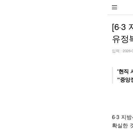
[6·
유정
입력 :
2026-
'현직
"중앙
6·3 
확실한 