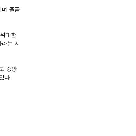
이며 줄곧
'위대한
가라는 시
고 중앙
였다.