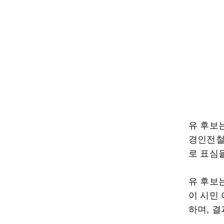
유 후보
경인전철
로 표심
유 후보
이 시민
하며, 결