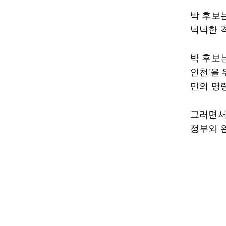
박 후보
넉넉한 
박 후보
인천'을
민의 명
그러면서
정부와 