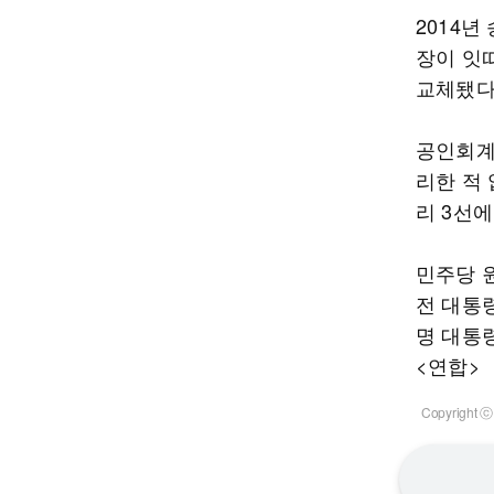
2014년
장이 잇
교체됐다
공인회계사
리한 적 
리 3선에
민주당 
전 대통
명 대통
<연합>
Copyrigh