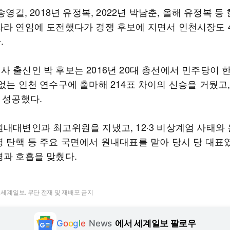
 송영길, 2018년 유정복, 2022년 박남춘, 올해 유정복 등
따라 연임에 도전했다가 경쟁 후보에 지면서 인천시장도 
.
 출신인 박 후보는 2016년 20대 총선에서 민주당이 한
없는 인천 연수구에 출마해 214표 차이의 신승을 거뒀고,
 성공했다.
원내대변인과 최고위원을 지냈고, 12·3 비상계엄 사태와
령 탄핵 등 주요 국면에서 원내대표를 맡아 당시 당 대표
령과 호흡을 맞췄다.
t ⓒ 세계일보. 무단 전재 및 재배포 금지
G
o
o
g
l
e
News
에서 세계일보 팔로우