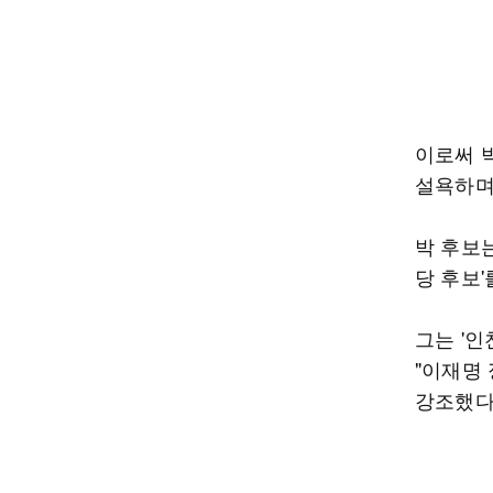
이로써 
설욕하며
박 후보
당 후보
그는 '인
"이재명
강조했다