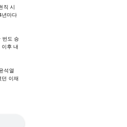
 현직 시
4년마다
 번도 승
 이후 내
 윤석열
였던 이재