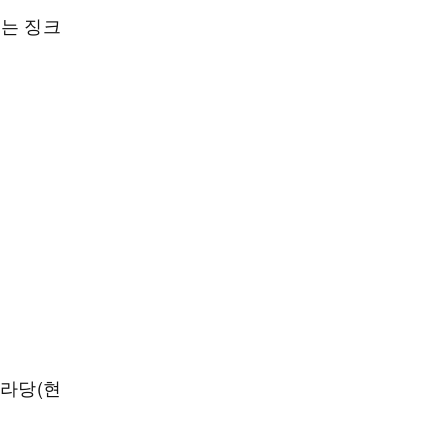
추는 징크
나라당(현