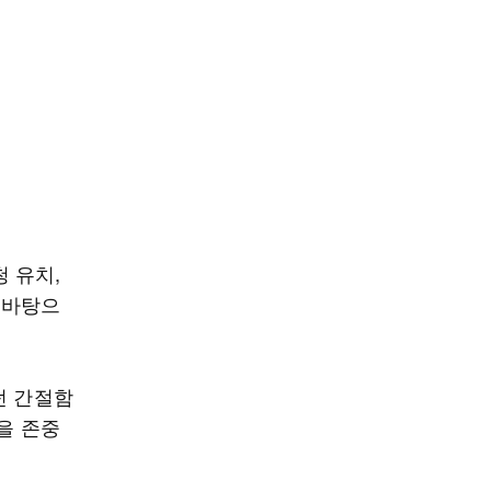
 유치,
 바탕으
던 간절함
을 존중