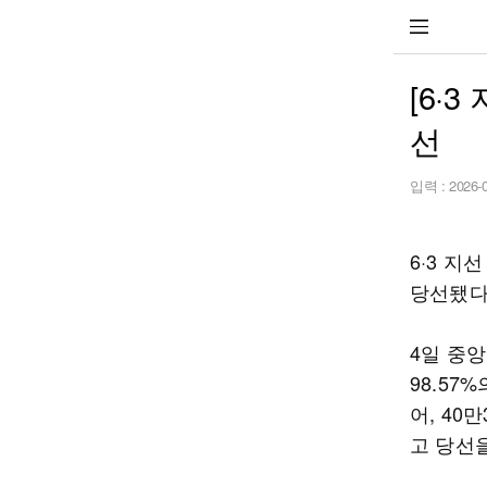
[6·
선
입력 :
2026-
6·3 
당선됐다
4일 중
98.57
어, 40
고 당선