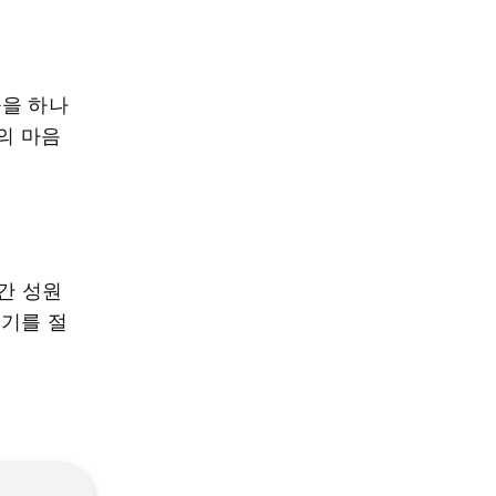
들을 하나
의 마음
간 성원
온기를 절