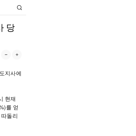
사 당
원도지사에
시 현재
%)를 얻
를 따돌리