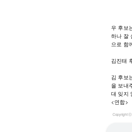
우 후보
하나 잘
으로 함께
김진태 
김 후보
을 보내
대 잊지
<연합>
Copyrigh