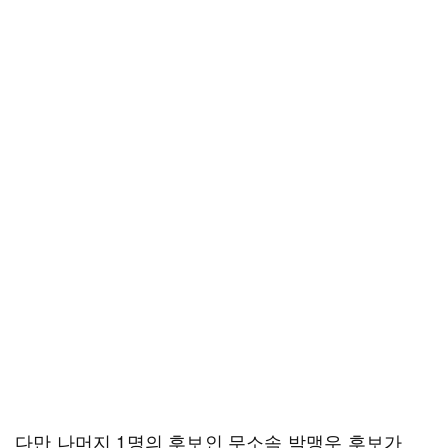
다만 나머지 1명의 후보인 무소속 박맹우 후보가