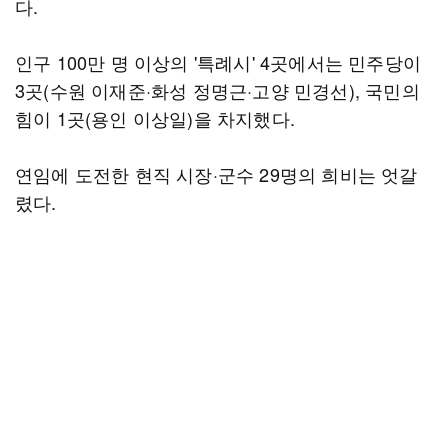
다.
인구 100만 명 이상의 '특례시' 4곳에서는 민주당이
3곳(수원 이재준·화성 정명근·고양 민경선), 국민의
힘이 1곳(용인 이상일)을 차지했다.
연임에 도전한 현직 시장·군수 29명의 희비는 엇갈
렸다.