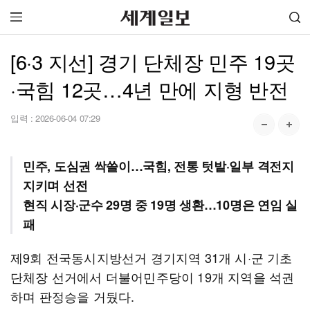
[6·3 지선] 경기 단체장 민주 19곳
·국힘 12곳…4년 만에 지형 반전
입력 :
2026-06-04 07:29
민주, 도심권 싹쓸이…국힘, 전통 텃밭·일부 격전지
지키며 선전
현직 시장·군수 29명 중 19명 생환…10명은 연임 실
패
제9회 전국동시지방선거 경기지역 31개 시·군 기초
단체장 선거에서 더불어민주당이 19개 지역을 석권
하며 판정승을 거뒀다.