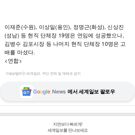
이재준(수원), 이상일(용인), 정명근(화성), 신상진
(성남) 등 현직 단체장 19명은 연임에 성공했으나,
김병수 김포시장 등 나머지 현직 단체장 10명은 고
배를 마셨다.
<연합>
Copyright ⓒ 세계일보. 무단 전재 및 재배포 금지
G
o
o
g
l
e
News
에서 세계일보 팔로우
지면보다 빠르게!
세계일보를 만나보세요