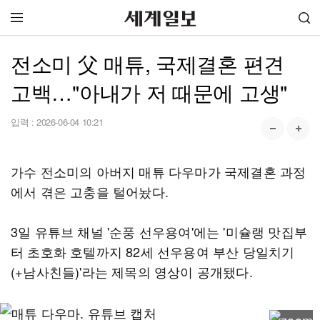
전소미 父 매튜, 국제결혼 편견
고백…"아내가 저 때문에 고생"
입력 :
2026-06-04 10:21
가수 전소미의 아버지 매튜 다우마가 국제결혼 과정
에서 겪은 고충을 털어놨다.
3일 유튜브 채널 '순풍 선우용여'에는 '미슐랭 맛집부
터 초호화 호텔까지 82세 선우용여 부산 당일치기
(+남사친들)'라는 제목의 영상이 공개됐다.