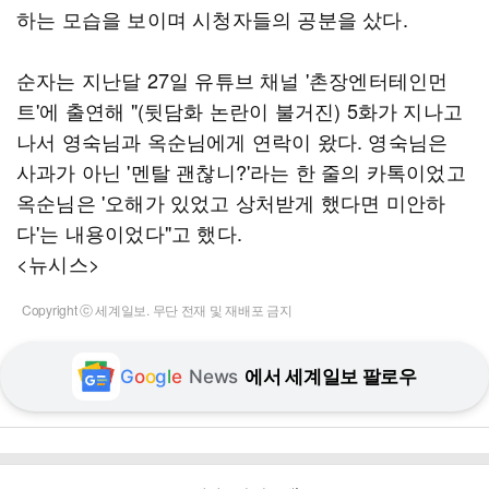
하는 모습을 보이며 시청자들의 공분을 샀다.
순자는 지난달 27일 유튜브 채널 '촌장엔터테인먼
트'에 출연해 "(뒷담화 논란이 불거진) 5화가 지나고
나서 영숙님과 옥순님에게 연락이 왔다. 영숙님은
사과가 아닌 '멘탈 괜찮니?'라는 한 줄의 카톡이었고
옥순님은 '오해가 있었고 상처받게 했다면 미안하
다'는 내용이었다"고 했다.
<뉴시스>
Copyright ⓒ 세계일보. 무단 전재 및 재배포 금지
G
o
o
g
l
e
News
에서 세계일보 팔로우