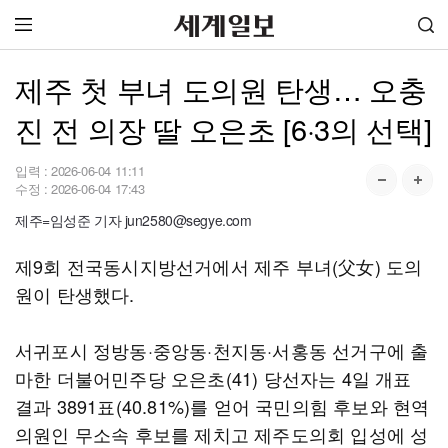
제주 첫 부녀 도의원 탄생… 오충
진 전 의장 딸 오은초 [6·3의 선택]
입력 :
2026-06-04 11:11
수정 :
2026-06-04 17:43
제주=임성준 기자 jun2580@segye.com
제9회 전국동시지방선거에서 제주 부녀(父女) 도의
원이 탄생했다.
서귀포시 정방동·중앙동·천지동·서홍동 선거구에 출
마한 더불어민주당 오은초(41) 당선자는 4일 개표
결과 3891표(40.81%)를 얻어 국민의힘 후보와 현역
의원인 무소속 후보를 제치고 제주도의회 입성에 성