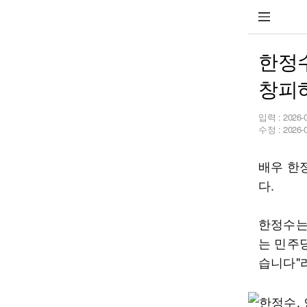
한정수
창피
입력 :
2026-
수정 :
2026-
배우 한
다.
한정수는
는 민주
습니다"