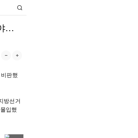
야…
 비판했
 지방선거
 몰입했