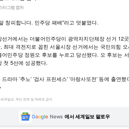
인스타그램 캡처
정말 창피합니다. 민주당 패배"라고 덧붙였다.
방선거에서는 더불어민주당이 광역자치단체장 선거 12곳
, 최대 격전지로 꼽힌 서울시장 선거에서는 국민의힘 오
불어민주당 정원오 후보를 누르고 당선됐다. 오 후보는 
 첫 5선에 성공했다.
드라마 '추노' '검사 프린세스' '아랑사또전' 등에 출연했
>
t ⓒ 세계일보. 무단 전재 및 재배포 금지
G
o
o
g
l
e
News
에서 세계일보 팔로우