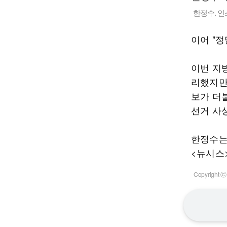
한정수. 
이어 "
이번 지
리했지만
보가 더
선거 사상
한정수는 
<뉴시스
Copyrigh