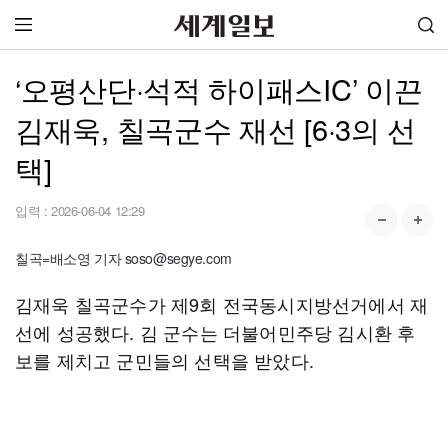
‘오평산단·석적 하이패스IC’ 이끈
김재욱, 칠곡군수 재선 [6·3의 선
택]
입력 :
2026-06-04 12:29
칠곡=배소영 기자 soso@segye.com
김재욱 칠곡군수가 제9회 전국동시지방선거에서 재
선에 성공했다. 김 군수는 더불어민주당 김시환 후
보를 제치고 군민들의 선택을 받았다.