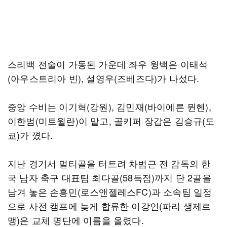
스리백 전술이 가동된 가운데 좌우 윙백은 이태석
(아우스트리아 빈), 설영우(즈베즈다)가 나섰다.
중앙 수비는 이기혁(강원), 김민재(바이에른 뮌헨),
이한범(미트윌란)이 맡고, 골키퍼 장갑은 김승규(도
쿄)가 꼈다.
지난 경기서 멀티골을 터트려 차범근 전 감독의 한
국 남자 축구 대표팀 최다골(58득점)까지 단 2골을
남겨 놓은 손흥민(로스앤젤레스FC)과 소속팀 일정
으로 사전 캠프에 늦게 합류한 이강인(파리 생제르
맹)은 교체 명단에 이름을 올렸다.