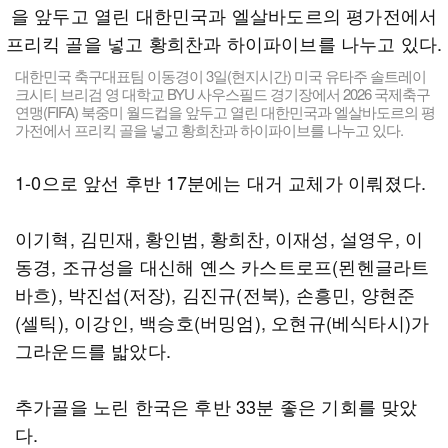
대한민국 축구대표팀 이동경이 3일(현지시간) 미국 유타주 솔트레이
크시티 브리검 영 대학교 BYU 사우스필드 경기장에서 2026 국제축구
연맹(FIFA) 북중미 월드컵을 앞두고 열린 대한민국과 엘살바도르의 평
가전에서 프리킥 골을 넣고 황희찬과 하이파이브를 나누고 있다.
1-0으로 앞선 후반 17분에는 대거 교체가 이뤄졌다.
이기혁, 김민재, 황인범, 황희찬, 이재성, 설영우, 이
동경, 조규성을 대신해 옌스 카스트로프(묀헨글라트
바흐), 박진섭(저장), 김진규(전북), 손흥민, 양현준
(셀틱), 이강인, 백승호(버밍엄), 오현규(베식타시)가
그라운드를 밟았다.
추가골을 노린 한국은 후반 33분 좋은 기회를 맞았
다.