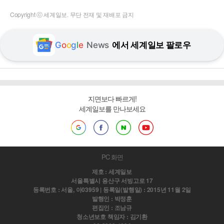
Copyright ⓒ 세계일보. 무단 전재 및 재배포 금지
G
o
o
g
l
e
News
에서 세계일보 팔로우
지면보다 빠르게!
세계일보를 만나보세요
PC 화면
제호 : 세계일보
서울특별시 용산구 서빙고로 17
등록번호 : 서울, 아03959 | 등록일(발행일) : 2015년 11월 2일
발행인 : 박정훈
편집인 : 조남규
청소년보호 책임자 : 김기환