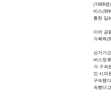
(1365
비스(SN
통한 딥
이어 금품
거폭력(5
선거기간
버스정류
가 구속
인 시의
구속됐다
속했다고