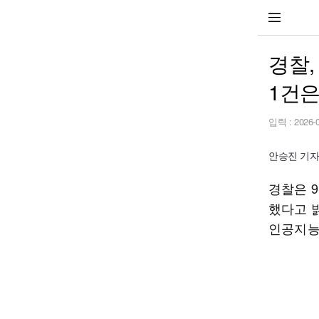
경찰,
1건
입력 :
2026-
안승진 기자 p
경찰은 9
했다고 
인공지능