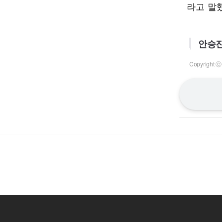
라고 말
안승진
Copyrigh