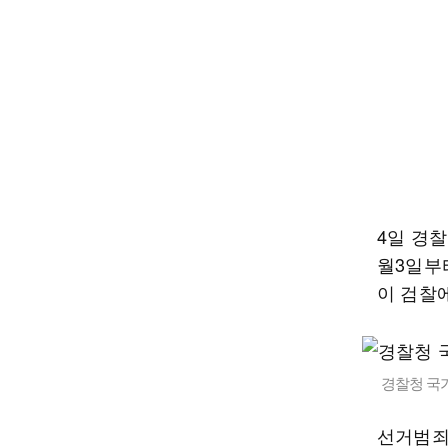
4일 경
월3일부
이 검찰에
경찰청 국
선거범죄