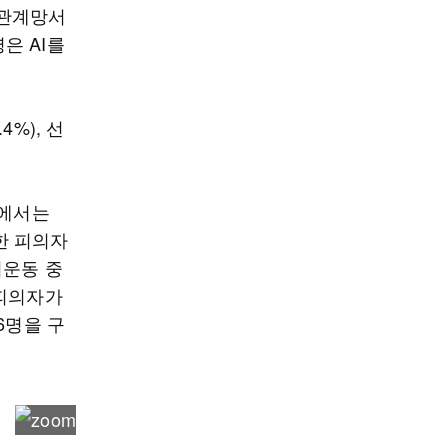
회관계망서
은 AI를
4%), 선
구에서는
한 피의자
거운동 중
 피의자가
6명을 구