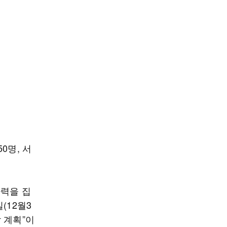
0명, 서
사력을 집
(12월3
 계획”이