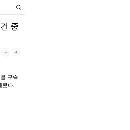
3건 중
명을 구속
계됐다.