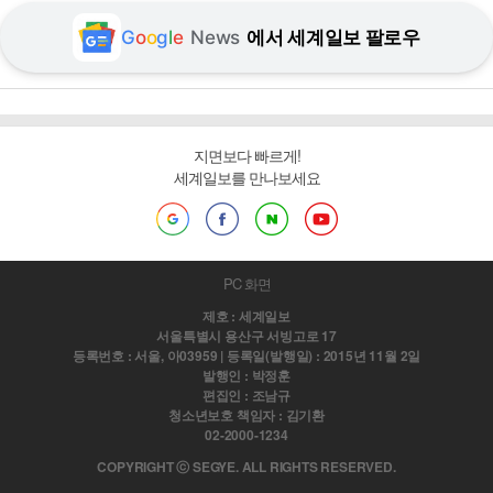
G
o
o
g
l
e
News
에서 세계일보 팔로우
지면보다 빠르게!
세계일보를 만나보세요
PC 화면
제호 : 세계일보
서울특별시 용산구 서빙고로 17
등록번호 : 서울, 아03959 | 등록일(발행일) : 2015년 11월 2일
발행인 : 박정훈
편집인 : 조남규
청소년보호 책임자 : 김기환
02-2000-1234
COPYRIGHT ⓒ SEGYE. ALL RIGHTS RESERVED.