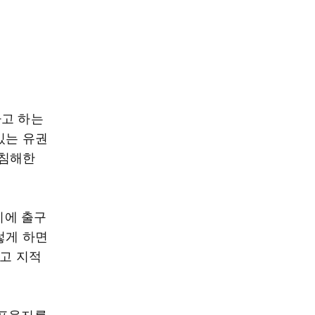
다고 하는
있는 유권
 침해한
시에 출구
렇게 하면
라고 지적
투표용지를