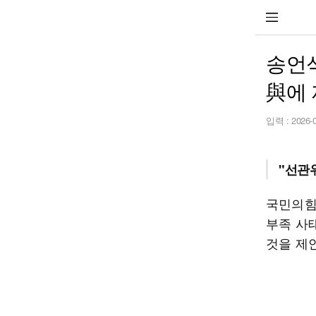
송언
與에 
입력 :
2026-
"선관
국민의힘
부족 사
것을 제