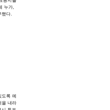
체 누가,
구했다.
있도록 예
적을 내라
울시 투표