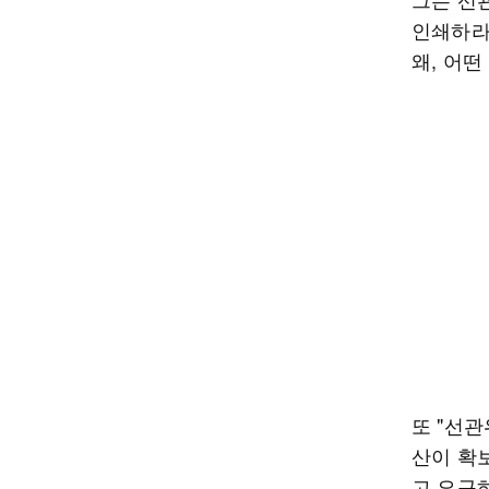
인쇄하라는
왜, 어
또 "선
산이 확
고 요구