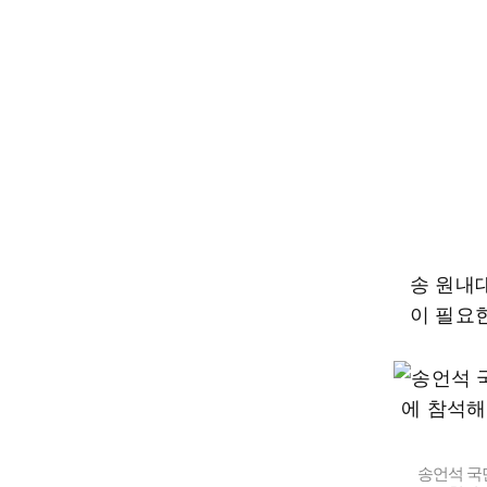
송 원내
이 필요
송언석 국