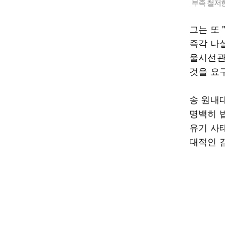
부족 철저
그는 또
즉각 나
울시선관
것을 요
송 원내
명백히 
유기 사태
대적인 