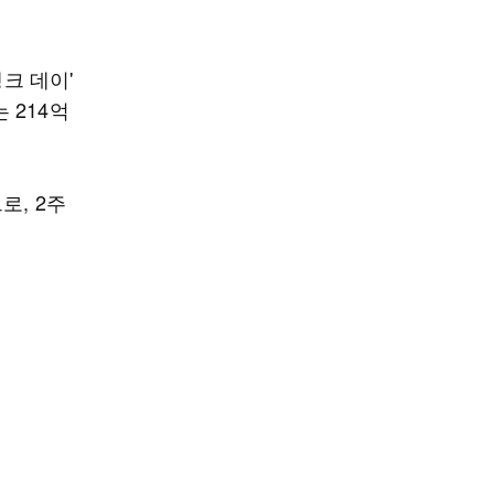
크 데이'
 214억
로, 2주