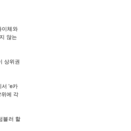
계좌이체와
되지 않는
이 상위권
서 'e카
2위에 각
텀블러 할