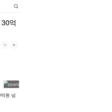
130억
0억원 넘