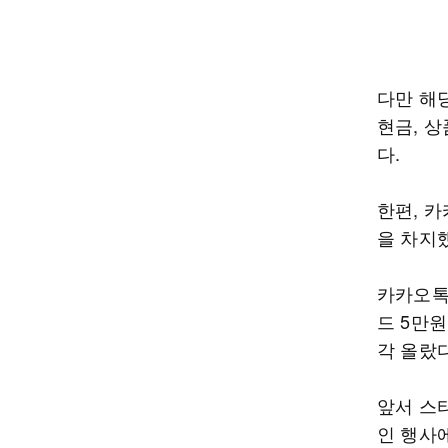
다만 해
현금, 상
다.
한편, 
을 차지
카카오톡
드 5만원
각 올랐다
앞서 스
인 행사에