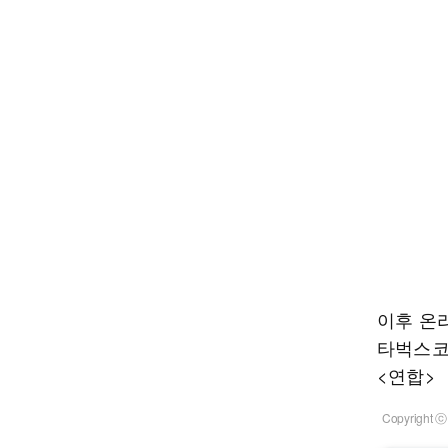
이후 온
타벅스코
<연합>
Copyrigh