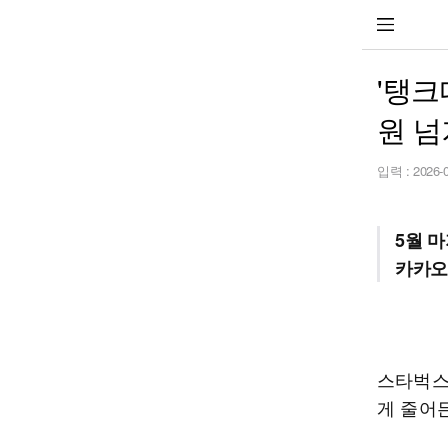
'탱크
원 넘
입력 :
2026-
5월 
카카오
스타벅스
게 줄어