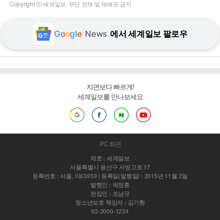
Copyright ⓒ 세계일보. 무단 전재 및 재배포 금지
G
o
o
g
l
e
News
에서 세계일보 팔로우
지면보다 빠르게!
세계일보를 만나보세요
PC 화면
제호 : 세계일보
서울특별시 용산구 서빙고로 17
등록번호 : 서울, 아03959 | 등록일(발행일) : 2015년 11월 2일
발행인 : 박정훈
편집인 : 조남규
청소년보호 책임자 : 김기환
02-2000-1234