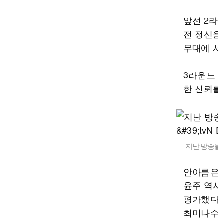
앞선 2
전 정신
무대에 
3라운드
한 신뢰
지난 방송들
안아름은
윤주 역
평가했다
최미나수