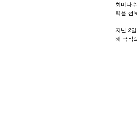
최미나수
력을 선
지난 2일
해 극적