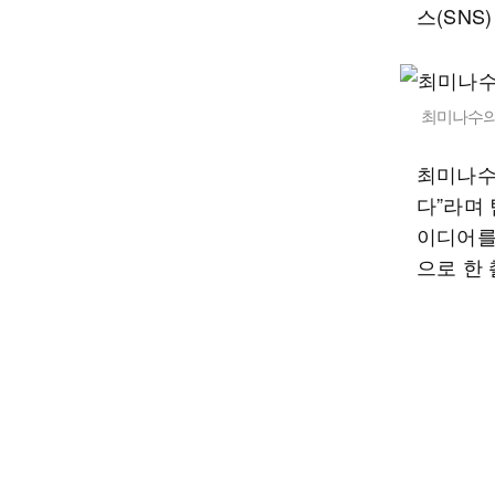
스(SN
최미나수의 
최미나수
다”라며
이디어를
으로 한