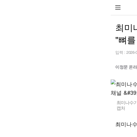
최미나
"뼈를
입력 :
2026-
이정문 온라인
최미나수가 
캡처
최미나수