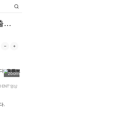
출…
ENT' 영상
다.