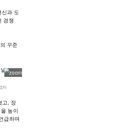
변신과 도
번 경쟁
의 꾸준
 캡처
고, 장
성을 높이
 언급하며