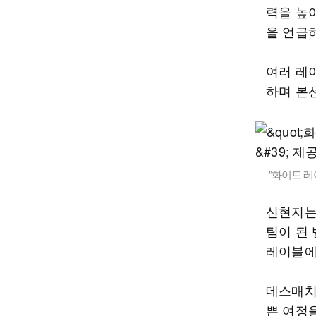
력을 높
을 언급
여러 레
하며 본
"화이트 레
신현지는
팀이 된
레이블에
데스매치
쁜 여정