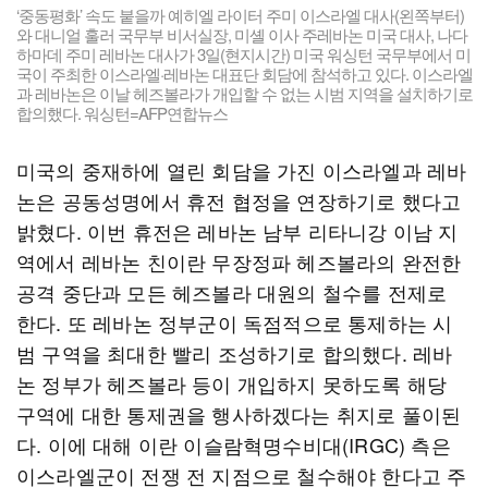
‘중동평화’ 속도 붙을까 예히엘 라이터 주미 이스라엘 대사(왼쪽부터)
와 대니얼 훌러 국무부 비서실장, 미셸 이사 주레바논 미국 대사, 나다
하마데 주미 레바논 대사가 3일(현지시간) 미국 워싱턴 국무부에서 미
국이 주최한 이스라엘·레바논 대표단 회담에 참석하고 있다. 이스라엘
과 레바논은 이날 헤즈볼라가 개입할 수 없는 시범 지역을 설치하기로
합의했다. 워싱턴=AFP연합뉴스
미국의 중재하에 열린 회담을 가진 이스라엘과 레바
논은 공동성명에서 휴전 협정을 연장하기로 했다고
밝혔다. 이번 휴전은 레바논 남부 리타니강 이남 지
역에서 레바논 친이란 무장정파 헤즈볼라의 완전한
공격 중단과 모든 헤즈볼라 대원의 철수를 전제로
한다. 또 레바논 정부군이 독점적으로 통제하는 시
범 구역을 최대한 빨리 조성하기로 합의했다. 레바
논 정부가 헤즈볼라 등이 개입하지 못하도록 해당
구역에 대한 통제권을 행사하겠다는 취지로 풀이된
다. 이에 대해 이란 이슬람혁명수비대(IRGC) 측은
이스라엘군이 전쟁 전 지점으로 철수해야 한다고 주