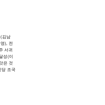
을(김남
영), 전
주 서귀
달성(이
빼앗은 것
신당 조국