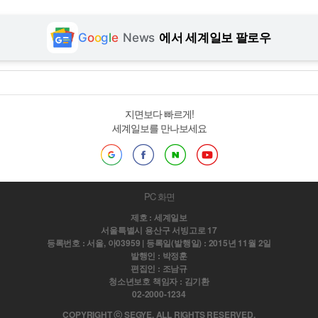
G
o
o
g
l
e
News
에서 세계일보 팔로우
지면보다 빠르게!
세계일보를 만나보세요
PC 화면
제호 : 세계일보
서울특별시 용산구 서빙고로 17
등록번호 : 서울, 아03959 | 등록일(발행일) : 2015년 11월 2일
발행인 : 박정훈
편집인 : 조남규
청소년보호 책임자 : 김기환
02-2000-1234
COPYRIGHT ⓒ SEGYE. ALL RIGHTS RESERVED.