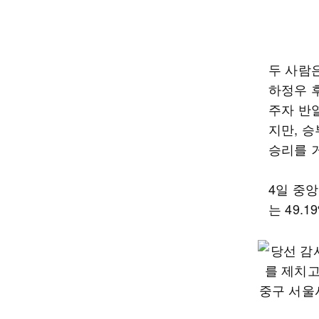
두 사람
하정우 
주자 반
지만, 
승리를 
4일 중앙
는 49.