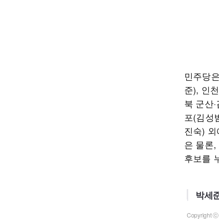
민주당은 
준), 인
북 군산·
포(김성
진숙) 외
은 물론
후보를 
박세준
Copyrigh