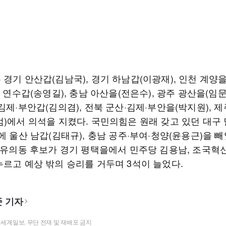
경기 안산갑(김남국), 경기 하남갑(이광재), 인천 계양
천 연수갑(송영길), 충남 아산을(전은수), 광주 광산을(임문
김제·부안갑(김의겸), 전북 군산·김제·부안을(박지원), 제
범)에서 의석을 지켰다. 국민의힘은 원래 갖고 있던 대구 
에 울산 남갑(김태규), 충남 공주·부여·청양(윤용근)을 
, 유의동 후보가 경기 평택을에서 민주당 김용남, 조국혁
누르고 예상 밖의 승리를 거두며 3석이 늘었다.
 기자
t ⓒ 세계일보. 무단 전재 및 재배포 금지