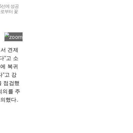
5선에 성공
들로부터 꽃
께서 견제
다”고 소
정에 복귀
”고 강
을 점검했
회의를 주
논의했다.