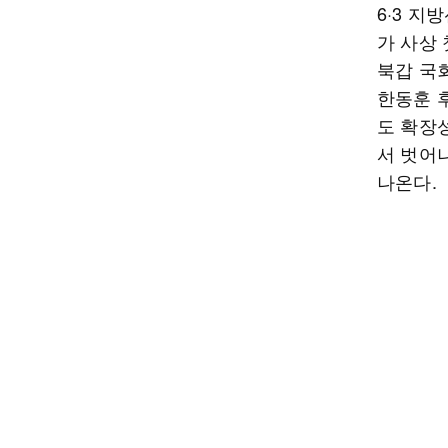
6·3 
가 사상
북갑 국
한동훈 
도 확장
서 벗어
나온다.