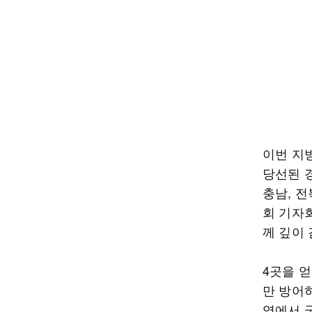
이번 지
당선된 경
충남, 전
회 기자
께 깊이
4곳을 
만 방어
역에서 