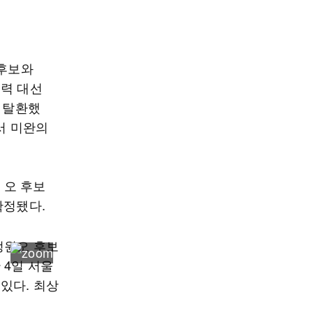
 후보와
유력 대선
을 탈환했
서 미완의
 오 후보
 확정됐다.