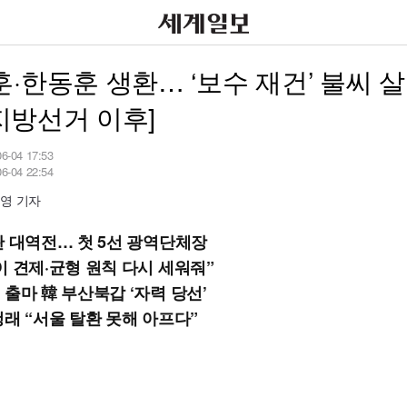
·한동훈 생환… ‘보수 재건’ 불씨 
3 지방선거 이후]
06-04 17:53
06-04 22:54
영 기자
판 대역전… 첫 5선 광역단체장
이 견제·균형 원칙 다시 세워줘”
 출마 韓 부산북갑 ‘자력 당선’
청래 “서울 탈환 못해 아프다”