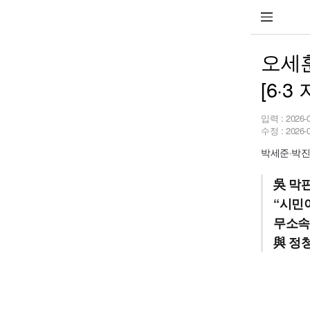
오세훈
[6·
입력 :
2026-
수정 :
2026-
박세준·박진
吳 막
“시민
무소속
與 정