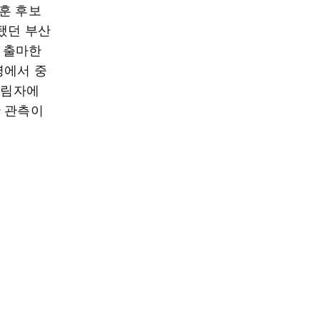
훈 후보
됐던 부산
 출마한
영에서 중
그림자에
란 관측이