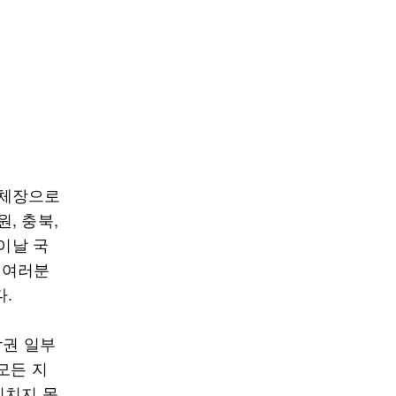
단체장으로
원, 충북,
이날 국
 여러분
.
남권 일부
모든 지
미치지 못