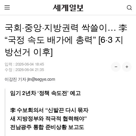
국회·중앙·지방권력 싹쓸이… 李
“국정 속도 배가에 총력” [6·3 지
방선거 이후]
입력 :
2026-06-04 18:45
수정 :
2026-06-04 21:35
이강진 기자 jin@segye.com
임기 2년차 ‘정책 속도전’ 예고
李 수보회의서 “신발끈 다시 묶자
새 지방정부와 적극적 협력해야”
전남광주 통합 준비상황 보고도