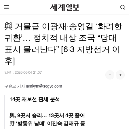
與 거물급 이광재·송영길 ‘화려한
귀환’… 정치적 내상 조국 “당대
표서 물러난다” [6·3 지방선거 이
후]
입력 :
2026-06-04 21:07
구윤모 기자 iamkym@segye.com
14곳 재보선 판세 분석
與, 9곳서 승리… 13곳서 4곳 줄어
野 ‘방통위 남매’ 이진숙·김태규 등