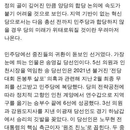
정의 골이 깊어진 만큼 양당의 합당 논의에 속도가
붙기 어려울 것으로 보인다. 지역 기반이 없는 혁신
당으로서는 다음 총선 전까지 민주당과 합당하지 않
을 경우 당의 미래가 위태로워질 것이란 우려마저
나온다.
민주당에선 중진들의 귀환이 돋보인 선거였다. 가장
눈에 띄는 인물은 송영길 당선인이다. 5선 의원과 인
천시장을 역임한 송 당선인은 2021년 불거진 ‘전당
대회 돈봉투 살포’ 의혹과 관련해 지난 2월 최종 무
죄를 선고받고 민주당에 복당했다. 당의 전략공천에
따라 정치적 고향인 인천 계양에서 연수갑으로 지역
구를 옮기는 승부수 끝에 6선에 성공했다. 3선 의원
과 강원도지사를 지낸 이광재 당선인도 경기 하남갑
에서 승리의 깃발을 꽂았다. 이 당선인은 노무현 전
대통령의 핵심 측근이자 ‘원조 친노’로 꼽힌다. 두 중