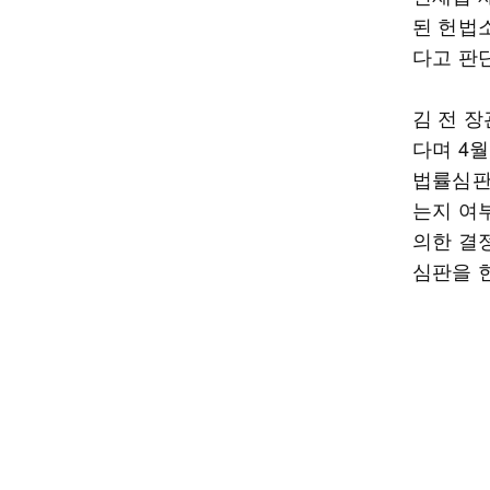
된 헌법
다고 판
김 전 
다며 4
법률심판
는지 여
의한 결
심판을 