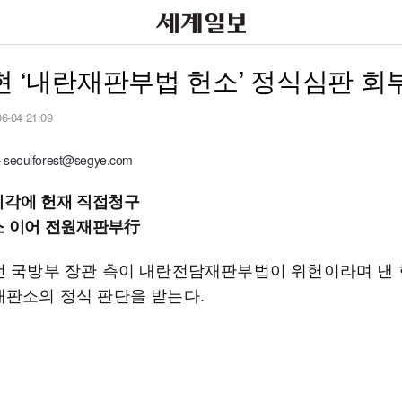
 ‘내란재판부법 헌소’ 정식심판 회
06-04 21:09
oulforest@segye.com
기각에 헌재 직접청구
소 이어 전원재판부行
전 국방부 장관 측이 내란전담재판부법이 위헌이라며 낸
재판소의 정식 판단을 받는다.