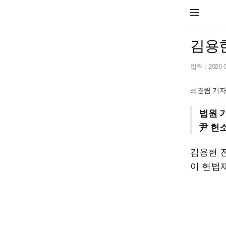
김용현
입력 :
2026-
최경림 기자 se
법원 
尹 헌
김용현 
이 헌법