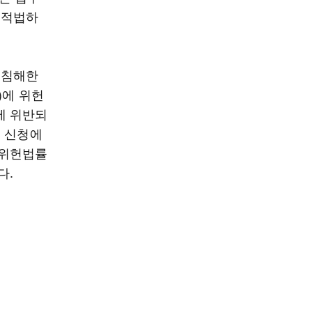
 적법하
 침해한
)에 위헌
에 위반되
의 신청에
 위헌법률
다.