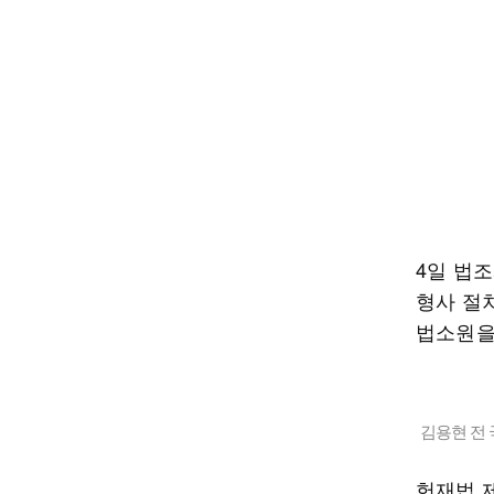
4일 법조
형사 절
법소원을
김용현 전
헌재법 