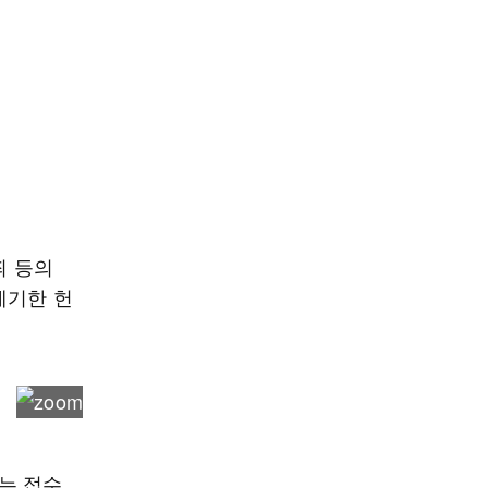
죄 등의
제기한 헌
는 접수