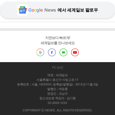
G
o
o
g
l
e
News
에서 세계일보 팔로우
지면보다 빠르게!
세계일보를 만나보세요
PC 화면
제호 : 세계일보
서울특별시 용산구 서빙고로 17
등록번호 : 서울, 아03959 | 등록일(발행일) : 2015년 11월 2일
발행인 : 박정훈
편집인 : 조남규
청소년보호 책임자 : 김기환
02-2000-1234
COPYRIGHT ⓒ SEGYE. ALL RIGHTS RESERVED.