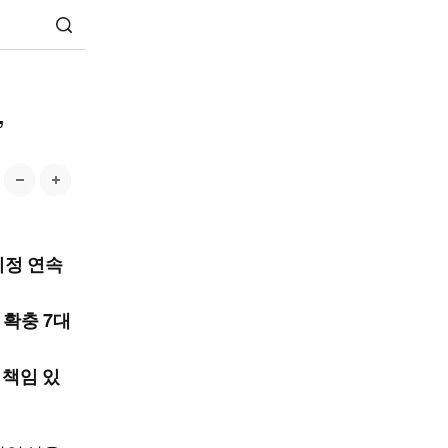
”
시정 연속
 확충 7대
 책임 있