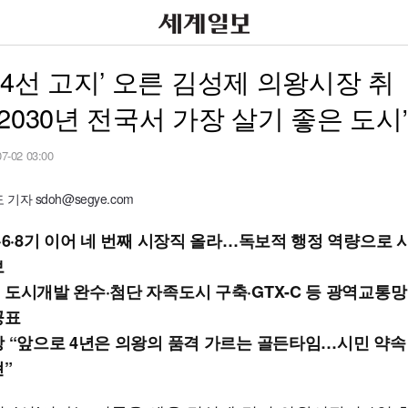
‘4선 고지’ 오른 김성제 의왕시장 취
2030년 전국서 가장 살기 좋은 도시
07-02 03:00
기자 sdoh@segye.com
5·6·8기 이어 네 번째 시장직 올라…독보적 행정 역량으로 
보
 도시개발 완수·첨단 자족도시 구축·GTX-C 등 광역교통망
공표
장 “앞으로 4년은 의왕의 품격 가르는 골든타임…시민 약속
현”