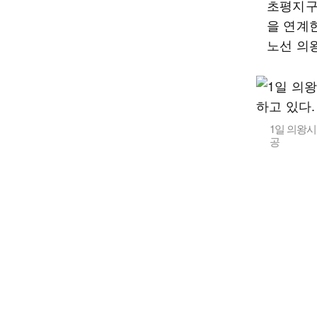
초평지구
을 연계
노선 의
1일 의왕시
공