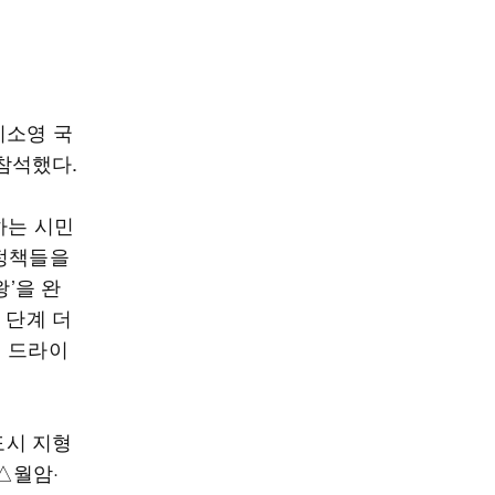
이소영 국
 참석했다.
하는 시민
 정책들을
왕’을 완
 단계 더
책 드라이
도시 지형
△월암·