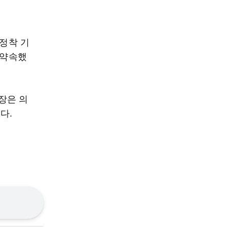
 정착 기
 약속했
장은 의
다.