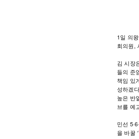
1일 의
회의원, 
김 시장
들의 준
책임 있게
성하겠다
높은 반
브를 예
민선 5·
을 바꿀 