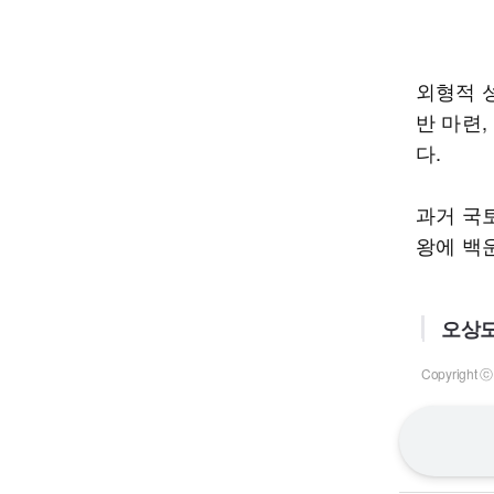
외형적 성
반 마련
다.
과거 국
왕에 백
오상도
Copyrigh