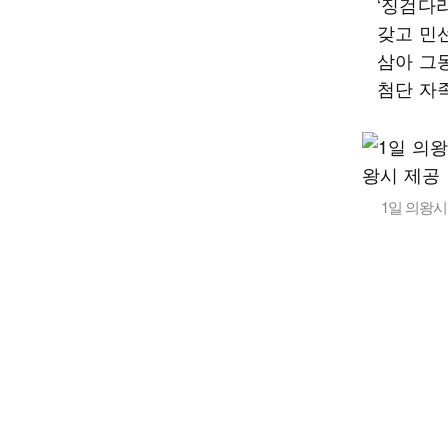
‘징검다
갖고 민
삼아 그
첨단 자
1일 의왕시