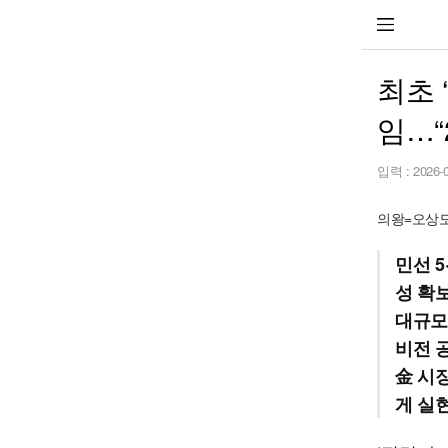
최초 
임…“
입력 :
2026-
의왕=오상도 
민선 
성 확
대규모
비전 
金 시
게 실