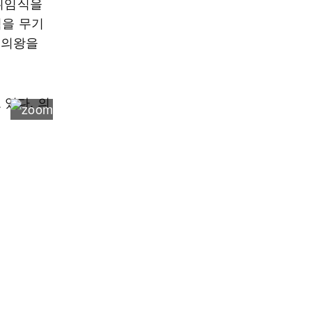
 취임식을
험을 무기
 의왕을