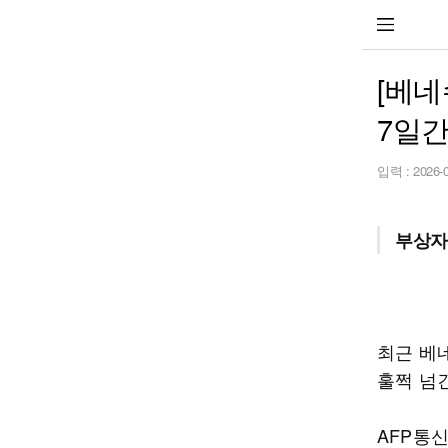
[베네
7일간
입력 :
2026-
부상자
최근 베
훌쩍 넘긴
AFP통