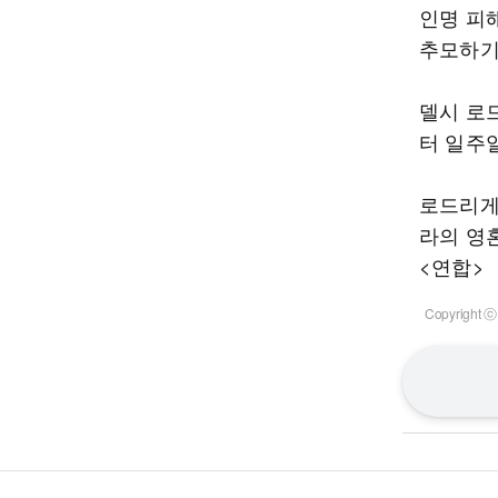
인명 피
추모하기
델시 로
터 일주
로드리게
라의 영
<연합>
Copyrigh