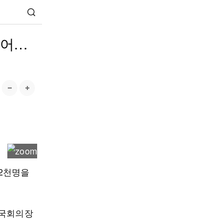
늘어…
2천명을
 국회의장