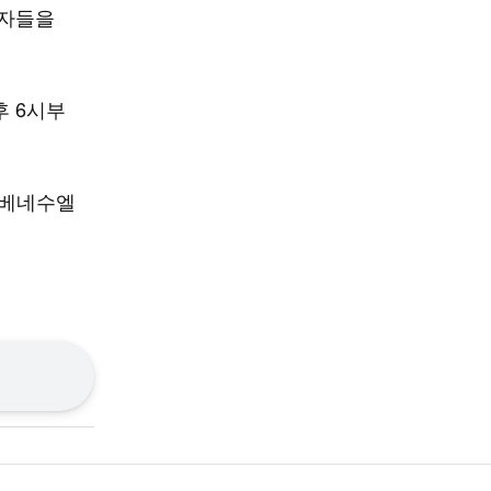
생자들을
 6시부
 베네수엘