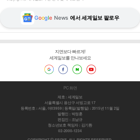
G
o
o
g
l
e
News
에서 세계일보 팔로우
지면보다 빠르게!
세계일보를 만나보세요
PC 화면
제호 : 세계일보
서울특별시 용산구 서빙고로 17
등록번호 : 서울, 아03959 | 등록일(발행일) : 2015년 11월 2일
발행인 : 박정훈
편집인 : 조남규
청소년보호 책임자 : 김기환
02-2000-1234
COPYRIGHT ⓒ SEGYE. ALL RIGHTS RESERVED.