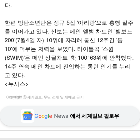
다.
한편 방탄소년단은 정규 5집 '아리랑'으로 흥행 질주
를 이어가고 있다. 신보는 메인 앨범 차트인 '빌보드
200'(7월4일 자) 10위에 자리해 통산 12주간 '톱
10'에 머무는 저력을 보였다. 타이틀곡 '스윔
(SWIM)'은 메인 싱글차트 '핫 100' 63위에 안착했다.
14주 연속 메인 차트에 진입하는 롱런 인기를 누리
고 있다.
<뉴시스>
Copyright ⓒ 세계일보. 무단 전재 및 재배포 금지
G
o
o
g
l
e
News
에서 세계일보 팔로우