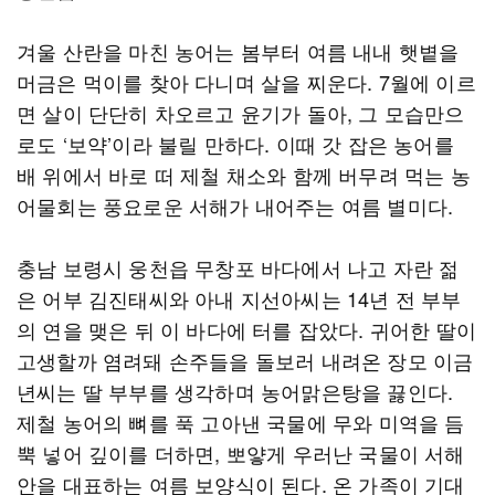
겨울 산란을 마친 농어는 봄부터 여름 내내 햇볕을
머금은 먹이를 찾아 다니며 살을 찌운다. 7월에 이르
면 살이 단단히 차오르고 윤기가 돌아, 그 모습만으
로도 ‘보약’이라 불릴 만하다. 이때 갓 잡은 농어를
배 위에서 바로 떠 제철 채소와 함께 버무려 먹는 농
어물회는 풍요로운 서해가 내어주는 여름 별미다.
충남 보령시 웅천읍 무창포 바다에서 나고 자란 젊
은 어부 김진태씨와 아내 지선아씨는 14년 전 부부
의 연을 맺은 뒤 이 바다에 터를 잡았다. 귀어한 딸이
고생할까 염려돼 손주들을 돌보러 내려온 장모 이금
년씨는 딸 부부를 생각하며 농어맑은탕을 끓인다.
제철 농어의 뼈를 푹 고아낸 국물에 무와 미역을 듬
뿍 넣어 깊이를 더하면, 뽀얗게 우러난 국물이 서해
안을 대표하는 여름 보양식이 된다. 온 가족이 기대