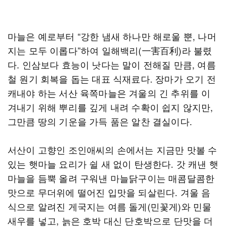
마늘은 예로부터 “강한 냄새 하나만 해로울 뿐, 나머
지는 모두 이롭다”하여 일해백리(一害百利)라 불렸
다. 인삼보다 효능이 낫다는 말이 전해질 만큼, 여름
철 원기 회복을 돕는 대표 식재료다. 장마가 오기 전
캐내야 하는 서산 육쪽마늘은 겨울의 긴 추위를 이
겨내기 위해 뿌리를 깊게 내려 수확이 쉽지 않지만,
그만큼 땅의 기운을 가득 품은 알찬 결실이다.
서산이 고향인 조인애씨의 손에서는 지금만 맛볼 수
있는 햇마늘 요리가 쉴 새 없이 탄생한다. 갓 캐낸 햇
마늘을 듬뿍 올려 구워낸 마늘닭구이는 매콤달콤한
맛으로 무더위에 떨어진 입맛을 되살린다. 겨울 음
식으로 알려진 게국지는 여름 돌게(민꽃게)와 민물
새우를 넣고, 늙은 호박 대신 단호박으로 단맛을 더