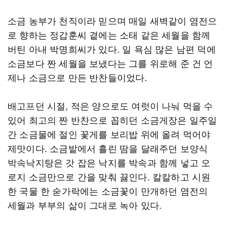
소금 농부가 천직이라 믿으며 매일 새벽같이 염전으
로 향하는 정갑훈씨 곁에는 소태 같은 세월을 함께
버틴 아내 박명희씨가 있다. 일 욕심 많은 남편 덕에
소금보다 짠 세월을 보냈다는 그를 위로해 준 건 언
제나 소금으로 만든 반찬들이었다.
배고프던 시절, 적은 양으로도 여럿이 나눠 먹을 수
있어 최고의 짠 반찬으로 꼽히던 소금게장은 일주일
간 소금물에 절인 꽃게를 보리밥 위에 올려 먹어야
제맛이다. 소금밭에서 흘린 땀을 달래주던 보양식
박속낙지탕은 갓 잡은 낙지를 박속과 함께 넣고 오
로지 소금만으로 간을 맞춰 끓인다. 칼칼하고 시원
한 국물 한 숟가락에는 소금꽃이 만개하던 염전의
세월과 부부의 삶이 그대로 녹아 있다.