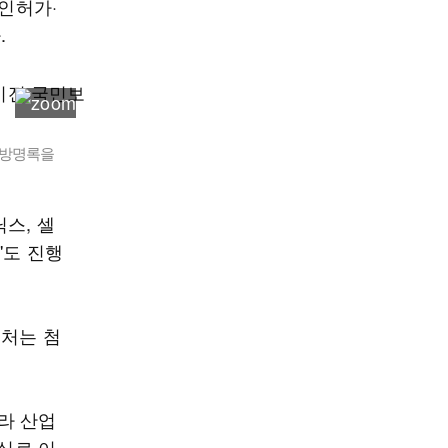
·인허가·
.
 방명록을
스, 셀
'도 진행
부처는 첨
라 산업
결실로 이