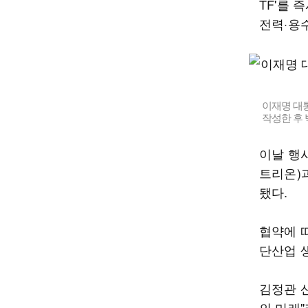
TF'를 
전력·용
이재명 대
작성한 후 
이날 행
트리온)
됐다.
협약에 
단산업 
김정관 
의 미래"