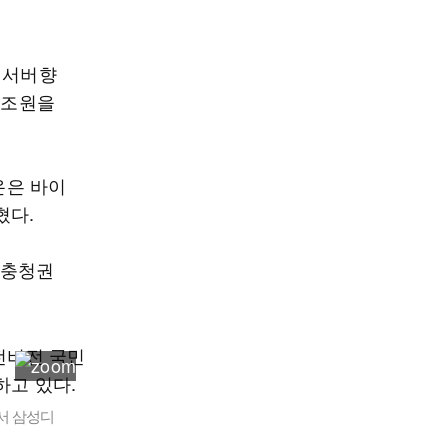
I 서버향
0조원을
온은 바이
혔다.
 충청권
서 삼성디