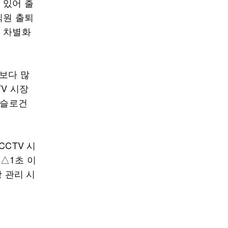
 있어 출
직원 출퇴
의 차별화
 보다 많
V 시장
 슬로건
CCTV 시
△1초 이
장 관리 시