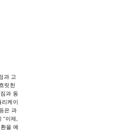
점과 고
 흐릿한
던짐과 동
애플리케이
등은 과
 “이제,
전환을 예