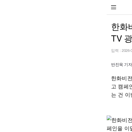
한화비
TV 
입력 :
2026-
반진욱 기자 h
한화비전이
고 캠페
는 건 