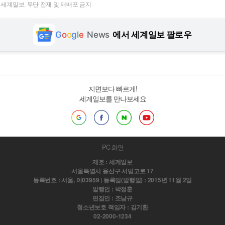
t ⓒ 세계일보. 무단 전재 및 재배포 금지
G
o
o
g
l
e
News
에서 세계일보 팔로우
지면보다 빠르게!
세계일보를 만나보세요
PC 화면
제호 : 세계일보
서울특별시 용산구 서빙고로 17
등록번호 : 서울, 아03959 | 등록일(발행일) : 2015년 11월 2일
발행인 : 박정훈
편집인 : 조남규
청소년보호 책임자 : 김기환
02-2000-1234