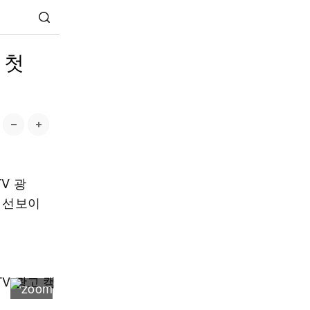
 첫
V 광
를 선보이