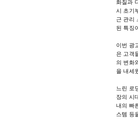
화질과 
시 초기
근 관리
된 특징
이번 광
은 고객
의 변화
을 내세
느린 로딩
장의 시
내의 빠른
스템 등