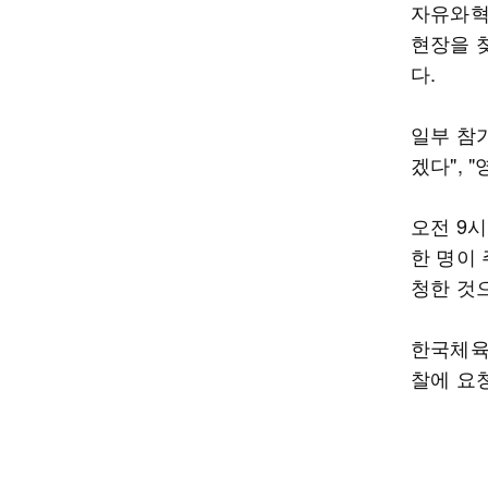
자유와혁
현장을 
다.
일부 참
겠다", 
오전 9시
한 명이
청한 것
한국체육
찰에 요