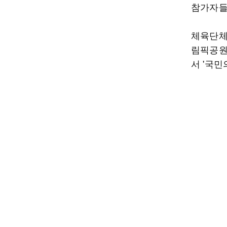
참가자들
체육단체
림픽공원
서 '국민