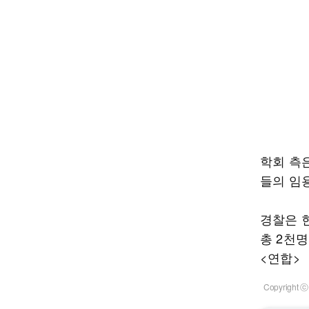
학회 측
들의 임
경찰은 현
총 2천
<연합>
Copyrigh