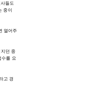
인사들도
는 중이
면 열어주
어지던 중
접수를 요
라고 경