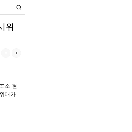
 시위
표소 현
시위대가