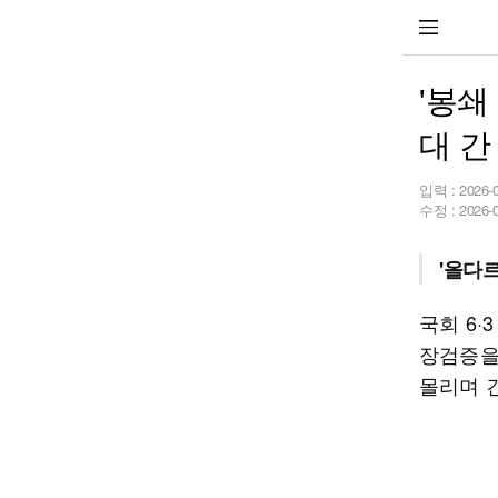
'봉쇄
대 간
입력 :
2026-
수정 :
2026-
'올다
국회 6
장검증을
몰리며 