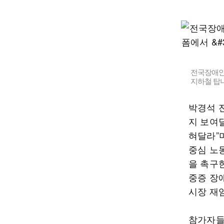
전국장애인
지하철 탑니
박경석 
지 보여
혀달라”
중심 노
을 촉구
중증 장
시장 재임
참가자들