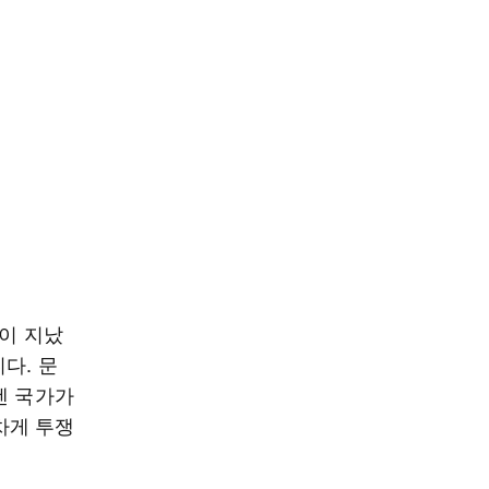
년이 지났
다. 문
젠 국가가
차게 투쟁