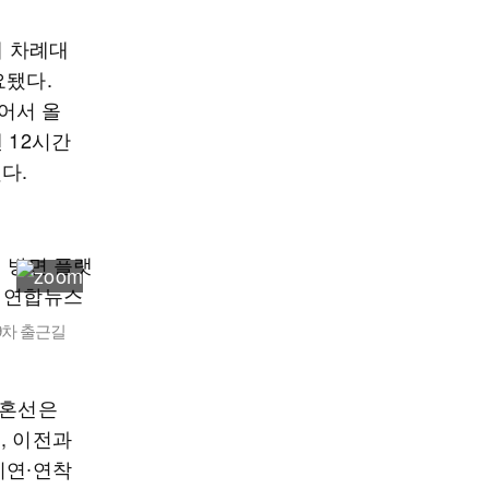
해 차례대
요됐다.
어서 올
 12시간
다.
9차 출근길
 혼선은
, 이전과
지연∙연착