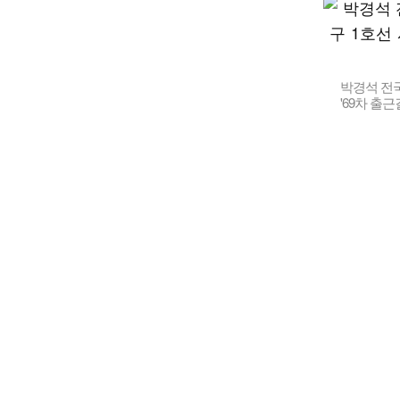
박경석 전
'69차 출