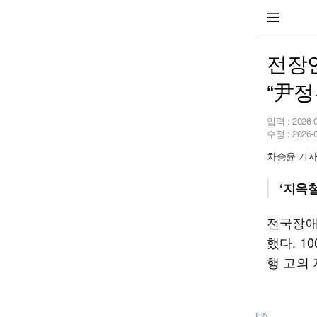
전장연
“尹정
입력 :
2026-
수정 :
2026-
차승윤 기자 c
‘지옥철
전국장애
했다. 1
행 고의