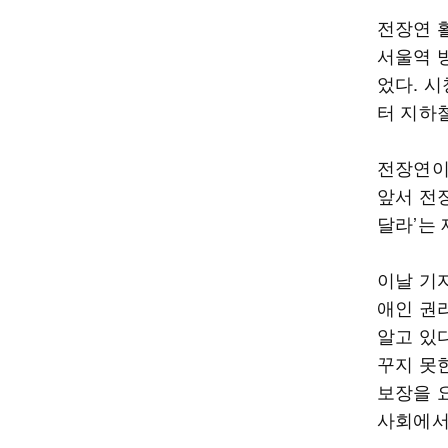
전장연 활
서울역 방
었다. 
터 지하
전장연이 
앞서 전
달라’는
이날 기
애인 권
알고 있다
꾸지 못
보장을 요
사회에서