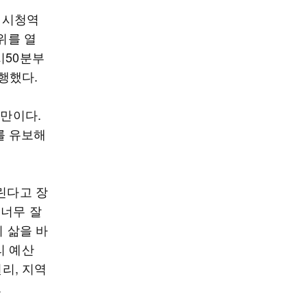
선 시청역
위를 열
시50분부
행했다.
 만이다.
를 유보해
린다고 장
 너무 잘
리 삶을 바
리 예산
권리, 지역
.