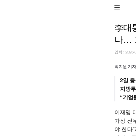
李대통
나… 
입력 :
2026-
박지원 기자 
2일 
지방투
“기업
이재명 
가장 선
야 한다”