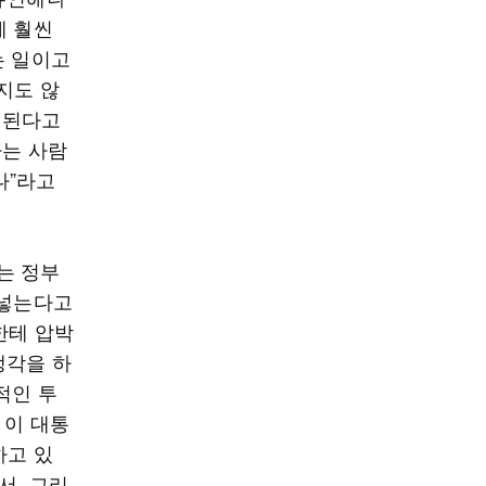
게 훨씬
는 일이고
지도 않
안 된다고
하는 사람
나”라고
는 정부
 넣는다고
한테 압박
생각을 하
적인 투
 이 대통
하고 있
서, 그리