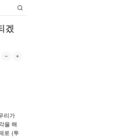
되겠
 우리가
각을 해
제로 (투