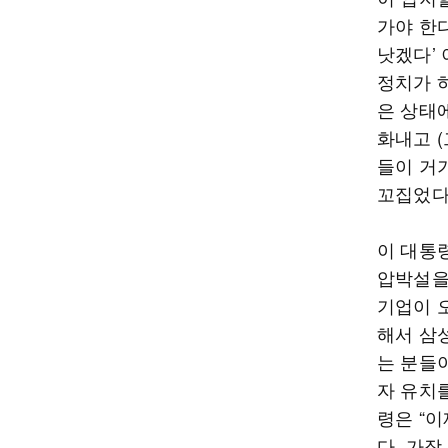
가야 한
낫겠다’
정치가 
은 상태에
화내고 (
들이 거
꼬집었다
이 대통
압박설을
기업이 
해서 삼
는 분들
자 유치
령은 “
다. 가장