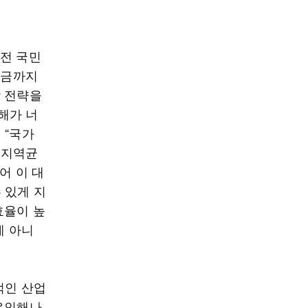
비전 국민
지금까지
장 전략을
해가 너
 “국가
 지역균
어 이 대
 있게 지
효율이 높
게 아니
적인 산업
 유인해나