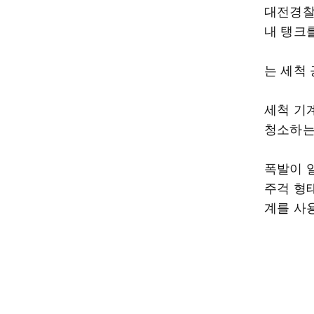
대전경찰
내 탱크
는 세척
세척 기
청소하는
폭발이 
주걱 형
계를 사