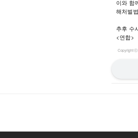
이와 함
해처벌법
추후 수
<연합>
Copyrigh