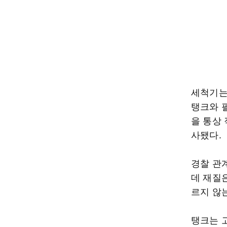
세척기는
탱크와 
을 통상
사됐다.
경찰 관
데 재질
르지 않
탱크는 