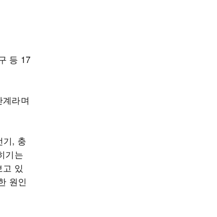
 등 17
정단계라며
기, 충
밝히기는
보고 있
한 원인