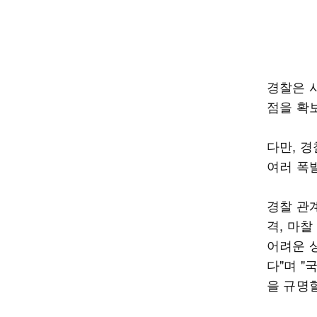
경찰은 
점을 확
다만, 
여러 폭
경찰 관
격, 마
어려운 
다"며 
을 규명할