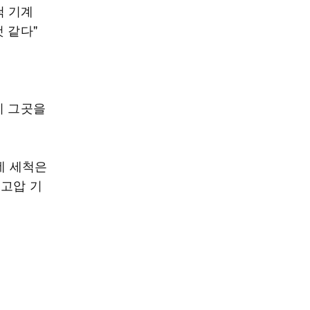
척 기계
 같다"
시 그곳을
데 세척은
 고압 기