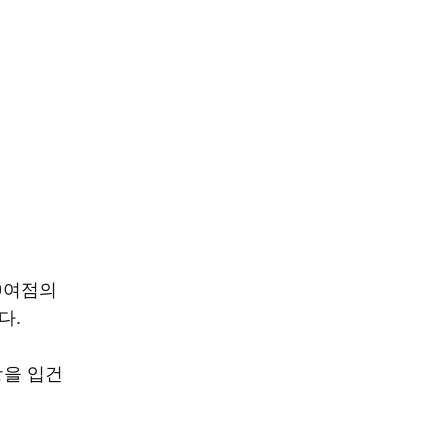
00여점의
다.
장을 입건