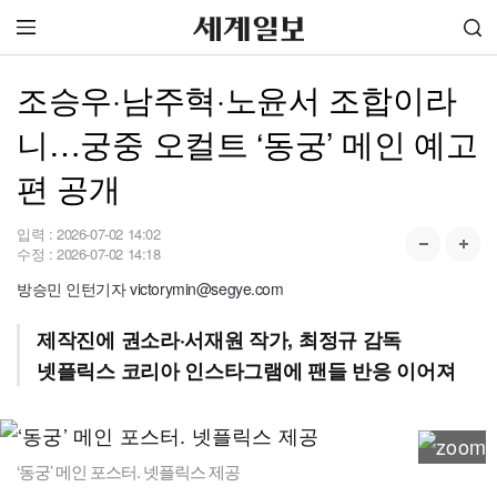
조승우·남주혁·노윤서 조합이라
니…궁중 오컬트 ‘동궁’ 메인 예고
편 공개
입력 :
2026-07-02 14:02
수정 :
2026-07-02 14:18
방승민 인턴기자 victorymin@segye.com
제작진에 권소라·서재원 작가, 최정규 감독
넷플릭스 코리아 인스타그램에 팬들 반응 이어져
‘동궁’ 메인 포스터. 넷플릭스 제공