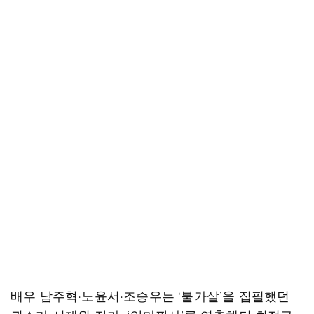
배우 남주혁·노윤서·조승우는 ‘불가살’을 집필했던