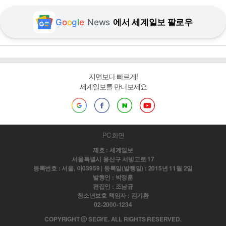
G
o
o
g
l
e
News
에서 세계일보 팔로우
지면보다 빠르게!
세계일보를 만나보세요
PC 화면
제호 : 세계일보
서울특별시 용산구 서빙고로 17
등록번호 : 서울, 아03959 | 등록일(발행일) : 2015년 11월 2일
발행인 : 박정훈
편집인 : 조남규
청소년보호 책임자 : 김기환
02-2000-1234
COPYRIGHT ⓒ SEGYE. ALL RIGHTS RESERVED.