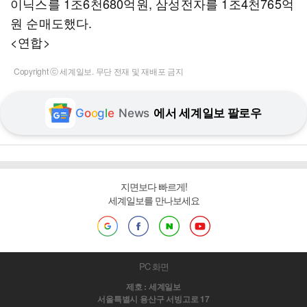
이닉스를 1조6천680억원, 삼성전자를 1조4천765억
원 순매도했다.
<연합>
Copyright ⓒ 세계일보. 무단 전재 및 재배포 금지
G
o
o
g
l
e
News
에서 세계일보 팔로우
지면보다 빠르게!
세계일보를 만나보세요
PC 화면
제호 : 세계일보
서울특별시 용산구 서빙고로 17