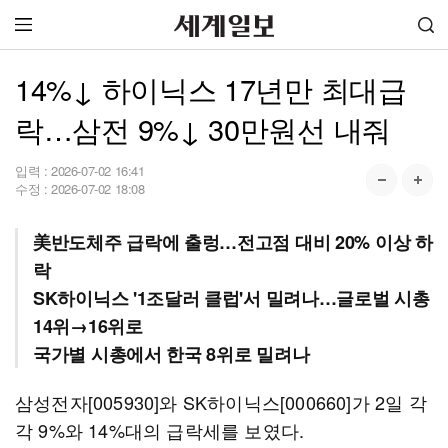
14%↓ 하이닉스 17년만 최대급
락…삼전 9%↓ 30만원선 내줘
입력 :
2026-07-02 16:41
수정 :
2026-07-02 18:08
美반도체주 급락에 출렁…전고점 대비 20% 이상 하
락
SK하이닉스 '1조달러 클럽'서 밀려나…글로벌 시총
14위→16위로
국가별 시총에서 한국 8위로 밀려나
삼성전자[005930]와 SK하이닉스[000660]가 2일 각
각 9%와 14%대의 급락세를 보였다.