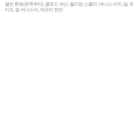
앨런 튜링(왼쪽부터), 클로드 새넌, 윌리엄 쇼클리, 데니스 리치, 빌 게
이츠, 팀 버너스리, 제프리 힌턴