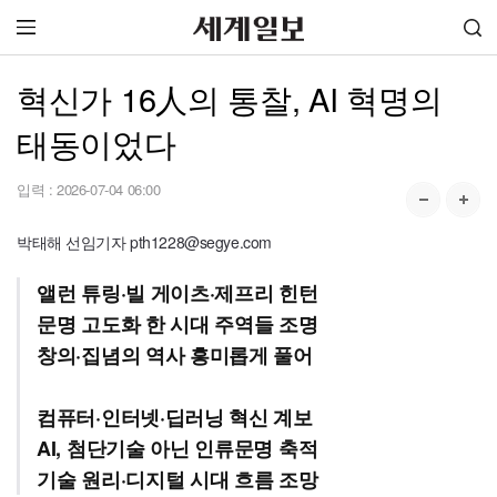
혁신가 16人의 통찰, AI 혁명의
태동이었다
입력 :
2026-07-04 06:00
박태해 선임기자 pth1228@segye.com
앨런 튜링·빌 게이츠·제프리 힌턴
문명 고도화 한 시대 주역들 조명
창의·집념의 역사 흥미롭게 풀어
컴퓨터·인터넷·딥러닝 혁신 계보
AI, 첨단기술 아닌 인류문명 축적
기술 원리·디지털 시대 흐름 조망