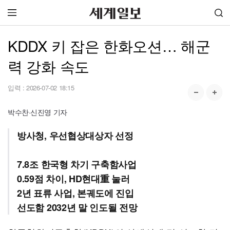
KDDX 키 잡은 한화오션… 해군
력 강화 속도
입력 :
2026-07-02 18:15
박수찬·신진영 기자
방사청, 우선협상대상자 선정
7.8조 한국형 차기 구축함사업
0.59점 차이, HD현대重 눌러
2년 표류 사업, 본궤도에 진입
선도함 2032년 말 인도될 전망