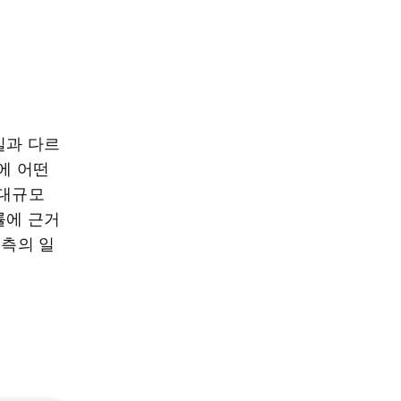
실과 다르
에 어떤
 대규모
률에 근거
 측의 일