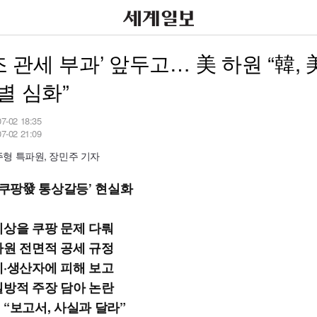
1조 관세 부과’ 앞두고… 美 하원 “韓, 
별 심화”
07-02 18:35
07-02 21:09
형 특파원, 장민주 기자
 ‘쿠팡發 통상갈등’ 현실화
이상을 쿠팡 문제 다뤄
차원 전면적 공세 규정
체·생산자에 피해 보고
일방적 주장 담아 논란
 “보고서, 사실과 달라”