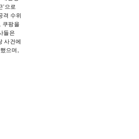
근’으로
 공격 수위
로 쿠팡을
쟁사들은
당 사건에
구했으며,