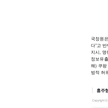
국정원은
다”고 
지시, 
정보유출
해) 쿠팡
방적 허
홍주형
Copyrigh