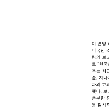
미 연방 
미국인 
량의 보
로 “한
우는 최근
술, 지
과의 효
했다. 
충분한 
등 절차