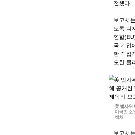
전했다.
보고서는
도록 디
연합(EU
국 기업
한 직접적
도한 클
美 법사위
미국인 소유
캡처
보고서는