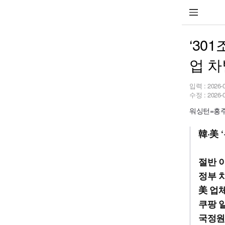
‘30
업 차
입력 :
2026-
수정 :
2026-
워싱턴=홍주
韓·美
절반 
정부 
美 업
쿠팡 
국정원