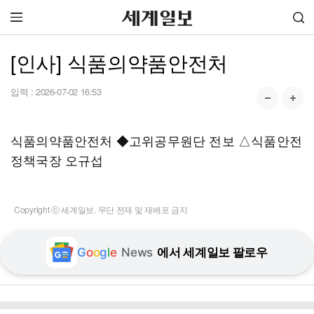
[인사] 식품의약품안전처
입력 :
2026-07-02 16:53
식품의약품안전처 ◆고위공무원단 전보 △식품안전
정책국장 오규섭
Copyright ⓒ 세계일보. 무단 전재 및 재배포 금지
G
o
o
g
l
e
News
에서 세계일보 팔로우