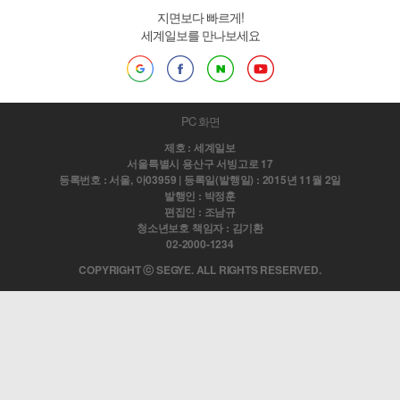
지면보다 빠르게!
세계일보를 만나보세요
PC 화면
제호 : 세계일보
서울특별시 용산구 서빙고로 17
등록번호 : 서울, 아03959 | 등록일(발행일) : 2015년 11월 2일
발행인 : 박정훈
편집인 : 조남규
청소년보호 책임자 : 김기환
02-2000-1234
COPYRIGHT ⓒ SEGYE. ALL RIGHTS RESERVED.