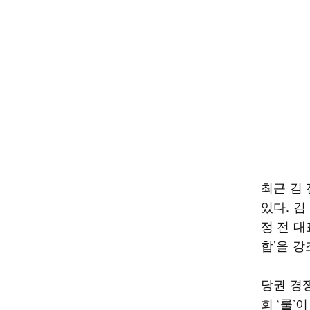
최근 김
있다. 
정 전 
합’을 강
당권 경
회 ‘룰