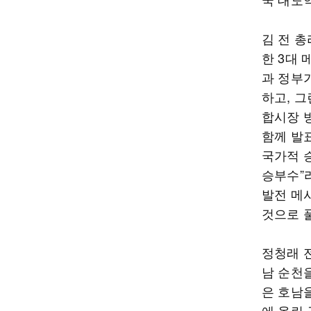
김 전 총
한 3대
과 정부
하고, 그
합시장 
함께 발
국가적 
승부수”
발전 메
것으로 
정청래 
남 순천
은 호남
에 올린