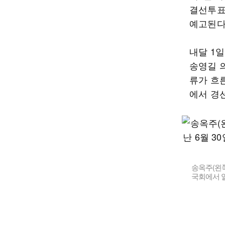
결선투표
예고된다
내달 1
송영길 
류가 흐
에서 경
송옥주(왼
국회에서 