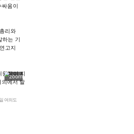
 수싸움이
 총리와
발하는 기
 연고지
일 여의도