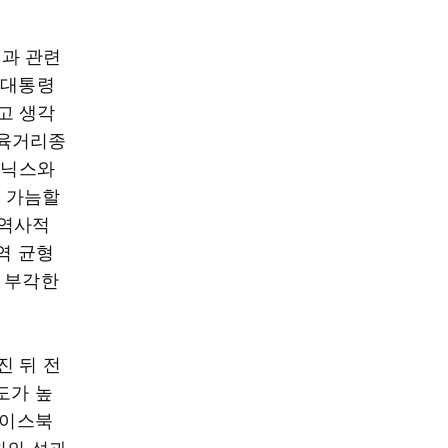
)과 관련
 대통령
고 생각
 육거리종
이닉스와
 가늠할
 역사적
역 균형
 부각한
진 뒤 전
도가 높
페이스북
위의 성과