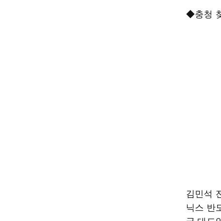
◆충청 찾
김민석 전
닉스 반
국 대도