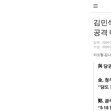
김민석
공격
입력 :
2026-
수정 :
2026-
이도형·김나
與 당
金, 
“당도
鄭, 
“5·1