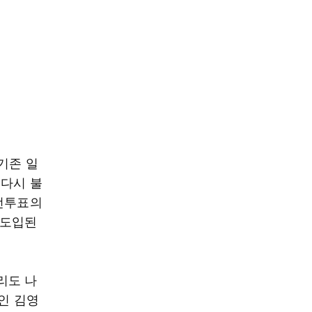
기존 일
 다시 불
결선투표의
 도입된
리도 나
사인 김영