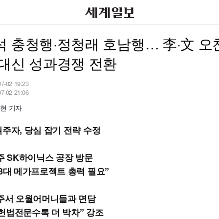
 충청행·정청래 호남행… 李·文 오
 대신 성과경쟁 전환
07-02 19:23
07-02 21:06
현 기자
권주자, 당심 잡기 전략 수정
청주 SK하이닉스 공장 방문
 3대 메가프로젝트 총력 필요”
광주서 오월어머니들과 면담
8 헌법전문수록 더 박차” 강조