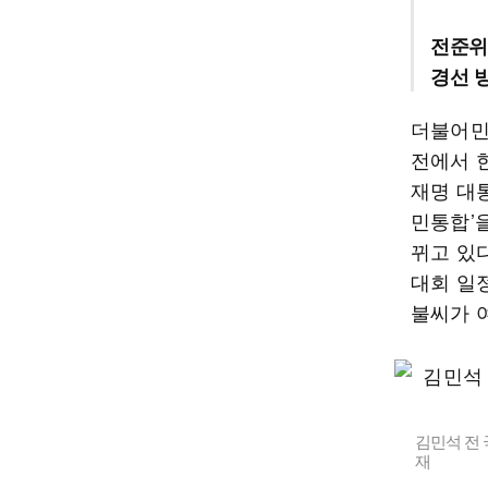
전준위
경선 방
더불어민
전에서 한
재명 대
민통합’
뀌고 있
대회 일
불씨가 
김민석 전 
재