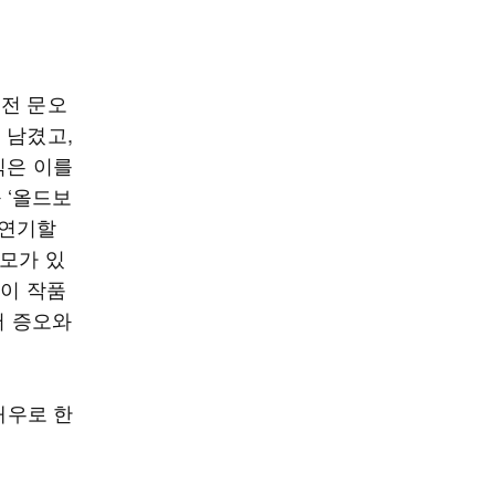
 전 문오
 남겼고,
식은 이를
 ‘올드보
“연기할
모가 있
 이 작품
어 증오와
 배우로 한