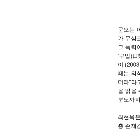
문오는 
가 무심
그 폭력
‘구업(口
이’(20
때는 의
더라”라고
을 읽을 
분노까지
최현욱은 
층 존재