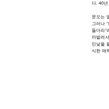
다. 40
문오는 
그러나 
들더라”라
까발려서
민낯을 
식한 매