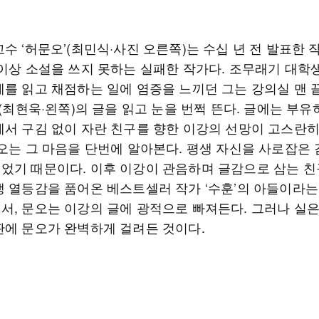
수 ‘허문오’(최민식·사진 오른쪽)는 수십 년 전 발표한 
 이상 소설을 쓰지 못하는 실패한 작가다. 조무래기 대학
제를 읽고 채점하는 일에 염증을 느끼던 그는 강의실 맨 
’(최현욱·왼쪽)의 글을 읽고 눈을 번쩍 뜬다. 글에는 부
에서 구김 없이 자란 친구를 향한 이강의 선망이 고스란히
문오는 그 마음을 단번에 알아본다. 평생 자신을 사로잡은
었기 때문이다. 이후 이강이 관음하며 글감으로 삼는 친
생 열등감을 품어온 베스트셀러 작가 ‘수훈’의 아들이라는
서, 문오는 이강의 글에 광적으로 빠져든다. 그러나 실
판에 문오가 완벽하게 걸려든 것이다.