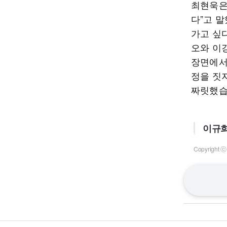
최현욱은
다”고 말
가고 싶다
오와 이
장면에서
정을 짓
짜릿했습
이규희
Copyrigh