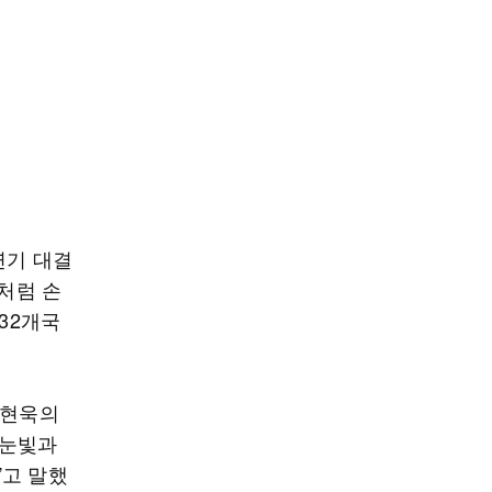
연기 대결
조처럼 손
32개국
최현욱의
 눈빛과
”고 말했