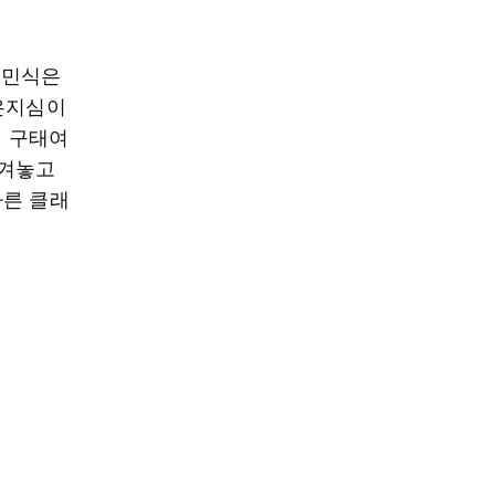
최민식은
측은지심이
이 구태여
벗겨놓고
다른 클래