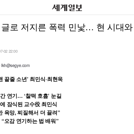
 글로 저지른 폭력 민낯… 현 시대와
07-02 22:00
kh@segye.com
맨 끝줄 소년’ 최민식·최현욱
간 연기… ‘찰떡 호흡’ 눈길
에 잠식된 교수役 최민식
한 욕망, 찌질해서 더 끌려”
 “오감 연기하는 법 배워”