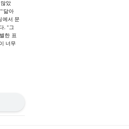
 많았
“‘닮아
딩에서 문
. “그
특별한 표
이 너무