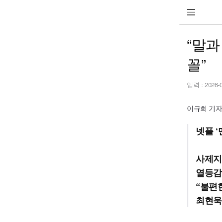
“말과
꼴”
입력 :
2026-
이규희 기자 l
넷플 ‘
사제지
열등감
“불편
최현욱