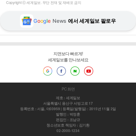
Copyright ⓒ 세계일보. 무단 전재 및 재배포 금지
G
o
o
g
l
e
News
에서 세계일보 팔로우
지면보다 빠르게!
세계일보를 만나보세요
PC 화면
제호 : 세계일보
서울특별시 용산구 서빙고로 17
등록번호 : 서울, 아03959 | 등록일(발행일) : 2015년 11월 2일
발행인 : 박정훈
편집인 : 조남규
청소년보호 책임자 : 김기환
02-2000-1234