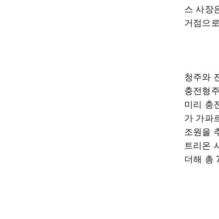
스 사장
거점으로
청주와 
충전형주사
미리 충
가 가파르
조원을 
트리온 사
더해 총 