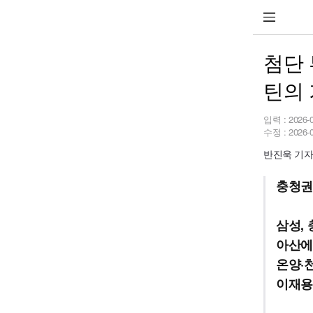
첨단 
틴의 
입력 :
2026-
수정 :
2026-
반진욱 기자 h
충청권 
삼성, 
아산에
온양·천
이재용