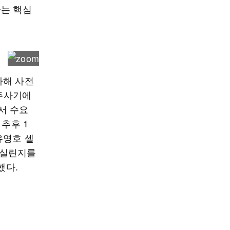
하는 핵심
자해 사전
 주사기에
서 수요
추후 1
유영호 셀
만 실린지를
했다.