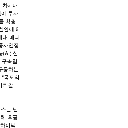
인 차세대
원이 투자
개를 확충
천안에 9
세대 배터
세종사업장
AI) 산
로 구축할
 구동하는
 “국토의
 이뤄갈
닉스는 낸
도체 후공
K하이닉