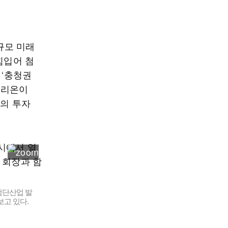
규모 미래
힘입어 첨
 ‘충청권
트리온이
모의 투자
첨단산업 발
고 있다.