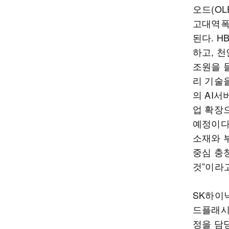
오드(O
고대역폭
된다. H
하고, 
조원을 
리 기술
의 AI서
업 확장
예정이다.
소재와 
중심 충청
것”이라
SK하이
드플래시 
정을 담당