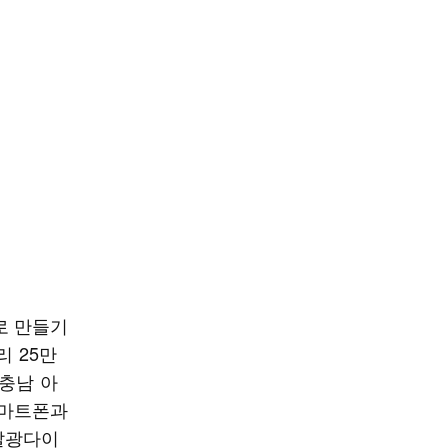
로 만들기
리 25만
충남 아
스마트폰과
발광다이