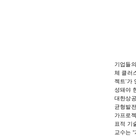
기업들의
체 클러스
젝트’가
성돼야 
대한상공
균형발전×
가프로젝
표적 기술
교수는 