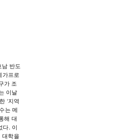
호남 반도
 메가프로
구가 조
는 이날
 ‘지역
교수는 메
통해 대
었다. 이
틴 대학을