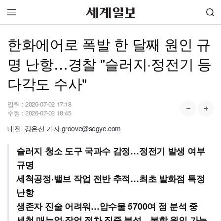
한화에어로 폭발 한 달째 원인 규
명 난항…경찰 "슬러지·정전기 등
다각도 수사"
입력 :
2026-07-02 17:18
수정 :
2026-07-02 18:45
대전=강은선 기자 groove@segye.com
슬러지 청소 도구 국과수 감정…정전기 발생 여부
규명
세척공정·밸브 작업 전반 추적…최초 발화점 특정
난항
생존자 진술 어려워…압수물 5700여 점 분석 중
세척 매뉴얼·작업 절차 집중 분석…복합 원인 가능