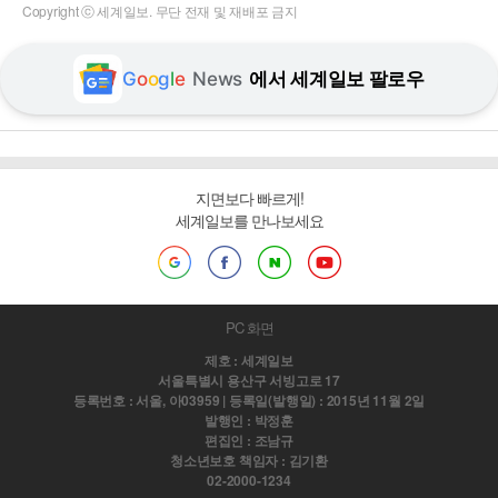
Copyright ⓒ 세계일보. 무단 전재 및 재배포 금지
G
o
o
g
l
e
News
에서 세계일보 팔로우
지면보다 빠르게!
세계일보를 만나보세요
PC 화면
제호 : 세계일보
서울특별시 용산구 서빙고로 17
등록번호 : 서울, 아03959 | 등록일(발행일) : 2015년 11월 2일
발행인 : 박정훈
편집인 : 조남규
청소년보호 책임자 : 김기환
02-2000-1234