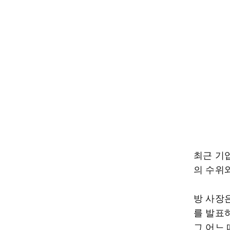
최근 기
의 수위와
방 사장은
를 발표
그 어느