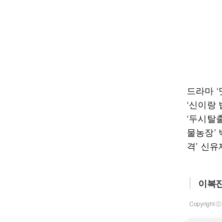
드라마 
‘신이랑 
‘두시탈출
물농장’
격’ 신유
이복진
Copyrigh