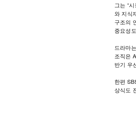
그는 “시
와 지식
구조의 연
중요성도
드라마는
조직은 A
반기 우
한편 SB
상식도 