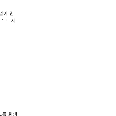
념이 만
은 무너지
그룹 회생