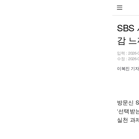
SBS
감 느
입력 :
2026-
수정 :
2026-
이복진 기자 b
방문신 S
‘선택받는
실천 과