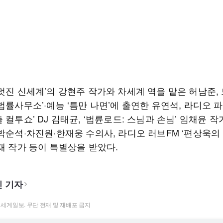
‘멋진 신세계’의 강현주 작가와 차세계 역을 맡은 허남준,
법률사무소’·예능 ‘틈만 나면’에 출연한 유연석, 라디오 
 컬투쇼’ DJ 김태균, ‘법륜로드: 스님과 손님’ 임채윤 작가
 박순석·차진원·한재웅 수의사, 라디오 러브FM ‘편상욱의
재 작가 등이 특별상을 받았다.
 기자
t ⓒ 세계일보. 무단 전재 및 재배포 금지