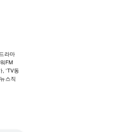
 드라마
파워FM
, ‘TV동
 뉴스직