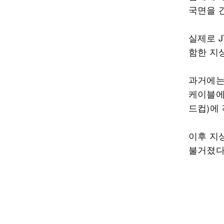
국면을 
실제로 
함한 지
과거에는 
케이블에 
드컵)에
이후 지
불거졌다