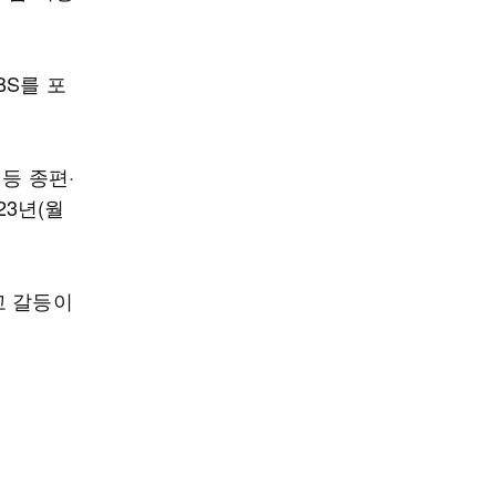
BS를 포
등 종편·
23년(월
고 갈등이